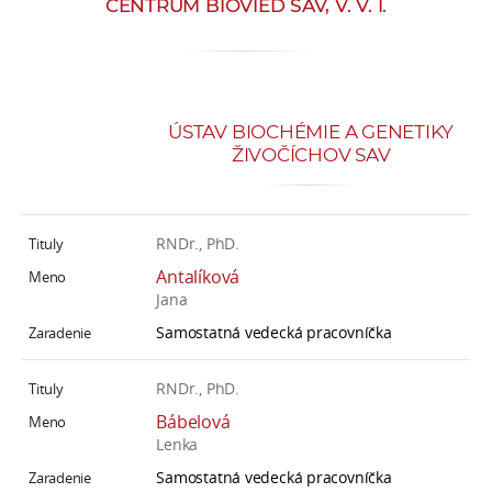
CENTRUM BIOVIED SAV, V. V. I.
e
v
p
r
a
ÚSTAV BIOCHÉMIE A GENETIKY
c
ŽIVOČÍCHOV SAV
o
v
n
RNDr., PhD.
í
Antalíková
č
Jana
k
Samostatná vedecká pracovníčka
a
c
RNDr., PhD.
h
Bábelová
a
Lenka
p
Samostatná vedecká pracovníčka
r