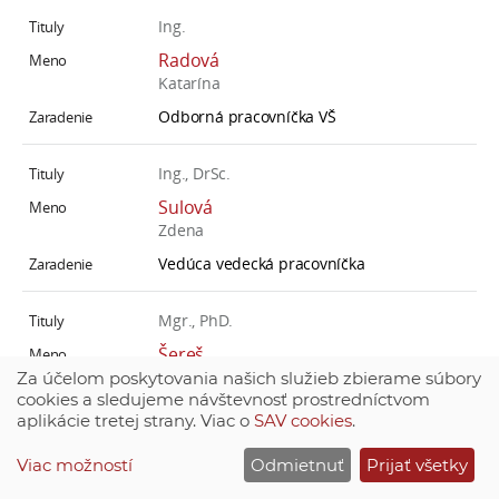
Ing.
Radová
Katarína
Odborná pracovníčka VŠ
Ing., DrSc.
Sulová
Zdena
Vedúca vedecká pracovníčka
Mgr., PhD.
Šereš
Mário
Za účelom poskytovania našich služieb zbierame súbory
cookies a sledujeme návštevnosť prostredníctvom
Samostatný vedecký pracovník
aplikácie tretej strany. Viac o
SAV cookies
.
Viac možností
Odmietnuť
Prijať všetky
Mgr., PhD.