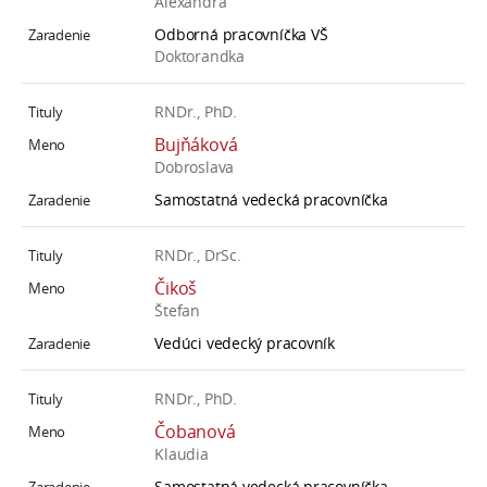
Alexandra
Odborná pracovníčka VŠ
Doktorandka
RNDr., PhD.
Bujňáková
Dobroslava
Samostatná vedecká pracovníčka
RNDr., DrSc.
Čikoš
Štefan
Vedúci vedecký pracovník
RNDr., PhD.
Čobanová
Klaudia
Samostatná vedecká pracovníčka