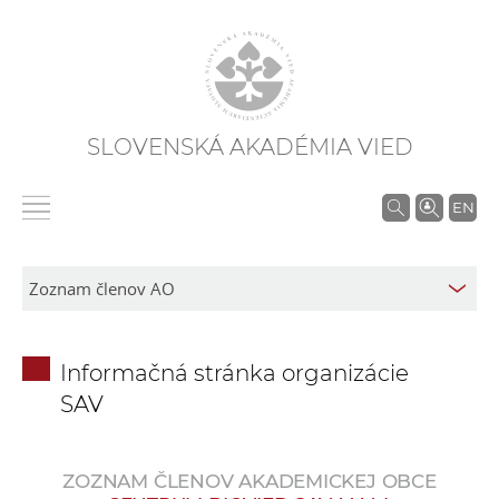
SLOVENSKÁ AKADÉMIA VIED
V
EN
y
h
ľ
a
d
Informačná stránka organizácie
á
SAV
v
a
n
ZOZNAM ČLENOV AKADEMICKEJ OBCE
i