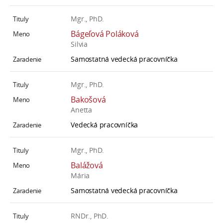
a
Mgr., PhD.
c
o
Bágeľová Poláková
Silvia
v
n
Samostatná vedecká pracovníčka
í
k
Mgr., PhD.
o
Bakošová
c
Anetta
h
Vedecká pracovníčka
S
A
Mgr., PhD.
V
Balážová
Mária
Samostatná vedecká pracovníčka
RNDr., PhD.