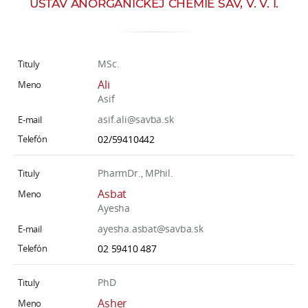
ÚSTAV ANORGANICKEJ CHÉMIE SAV, V. V. I.
e
v
p
r
MSc.
a
Ali
c
Asif
o
asif.ali@savba.sk
v
02/59410442
n
í
PharmDr., MPhil.
č
Asbat
k
Ayesha
a
ayesha.asbat@savba.sk
c
02 59410 487
h
a
PhD
p
r
Asher