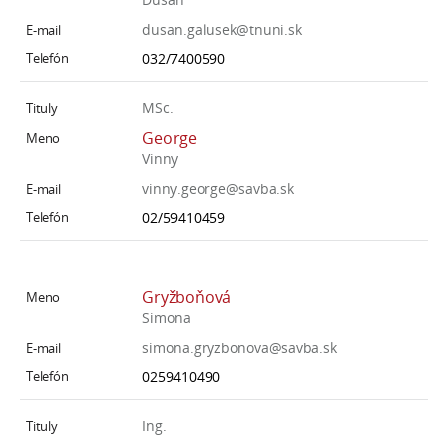
dusan.galusek@tnuni.sk
032/7400590
MSc.
George
Vinny
vinny.george@savba.sk
02/59410459
Gryžboňová
Simona
simona.gryzbonova@savba.sk
0259410490
Ing.