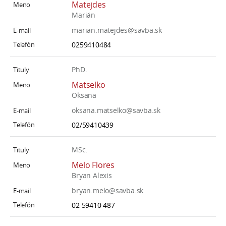
Matejdes
Marián
marian.matejdes@savba.sk
0259410484
PhD.
Matselko
Oksana
oksana.matselko@savba.sk
02/59410439
MSc.
Melo Flores
Bryan Alexis
bryan.melo@savba.sk
02 59410 487