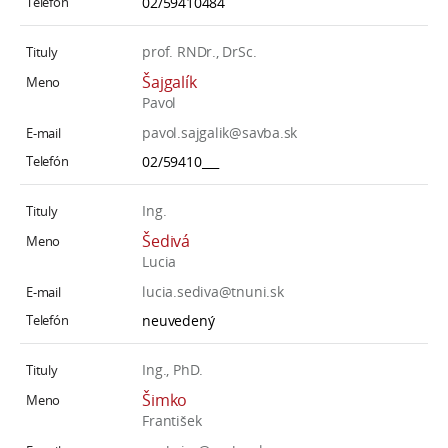
02/59410484
prof. RNDr., DrSc.
Šajgalík
Pavol
pavol.sajgalik@savba.sk
02/59410___
Ing.
Šedivá
Lucia
lucia.sediva@tnuni.sk
neuvedený
Ing., PhD.
Šimko
František