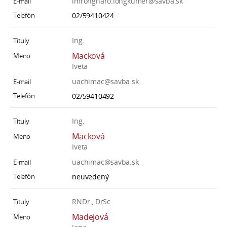
imrongnaro.longkumer@savba.sk
02/59410424
Ing.
Macková
Iveta
uachimac@savba.sk
02/59410492
Ing.
Macková
Iveta
uachimac@savba.sk
neuvedený
RNDr., DrSc.
Madejová