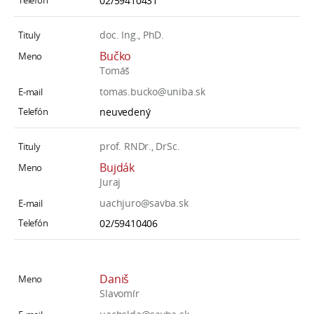
02/59410431
doc. Ing., PhD.
Bučko
Tomáš
tomas.bucko@uniba.sk
neuvedený
prof. RNDr., DrSc.
Bujdák
Juraj
uachjuro@savba.sk
02/59410406
Daniš
Slavomír