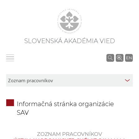
SLOVENSKÁ AKADÉMIA VIED
V
EN
y
h
ľ
a
d
Informačná stránka organizácie
á
SAV
v
a
n
ZOZNAM PRACOVNÍKOV
i