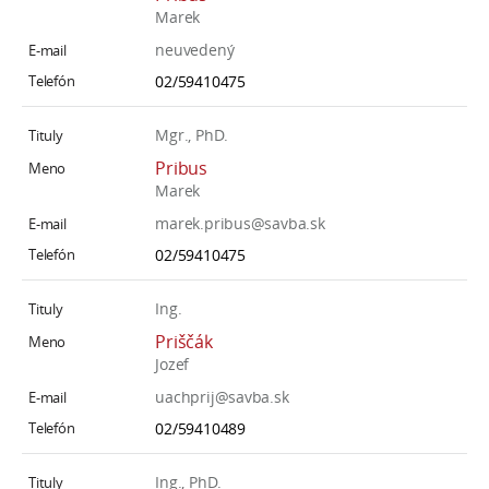
Marek
neuvedený
02/59410475
Mgr., PhD.
Pribus
Marek
marek.pribus@savba.sk
02/59410475
Ing.
Priščák
Jozef
uachprij@savba.sk
02/59410489
Ing., PhD.