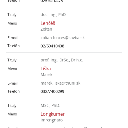
0259410475
doc. Ing., PhD.
Lenčéš
Zoltán
zoltan.lences@savba.sk
02/59410408
prof. Ing., DrSc., Dr.h.c.
Liška
Marek
marek.liska@tnuni.sk
032/7400299
MSc., PhD.
Longkumer
Imrongnaro