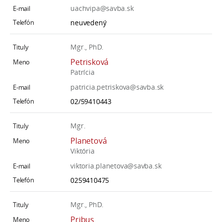
uachvipa@savba.sk
neuvedený
Mgr., PhD.
Petrisková
Patrícia
patricia.petriskova@savba.sk
02/59410443
Mgr.
Planetová
Viktória
viktoria.planetova@savba.sk
0259410475
Mgr., PhD.
Pribus