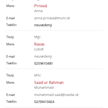
Prnová
Anna
anna.prnova@tnuni.sk
neuvedený
Mgr.
Ravas
Ľuboš
neuvedený
0259410481
MSc.
Saad ur Rahman
Muhammad
muhammad.saad@savba.sk
02/59410424