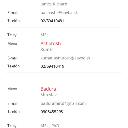
James Richard
a
c
uachashr@savba.sk
o
02/59410481
v
n
MSc.
í
Ashutosh
k
Kumar
o
kumar.ashutosh@savba.sk
c
02/59410419
h
S
A
Baďura
V
Miroslav
baduramiro@gmail.com
0903455295
MSc., PhD.