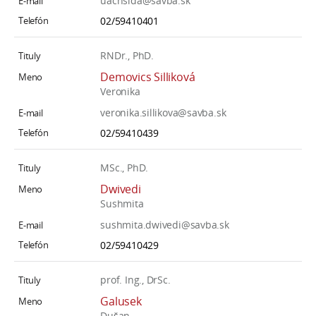
uachslda@savba.sk
02/59410401
RNDr., PhD.
Demovics Silliková
Veronika
veronika.sillikova@savba.sk
02/59410439
MSc., PhD.
Dwivedi
Sushmita
sushmita.dwivedi@savba.sk
02/59410429
prof. Ing., DrSc.
Galusek
Dušan