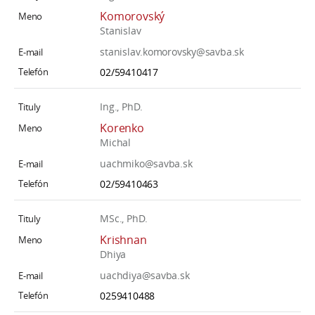
Komorovský
Stanislav
stanislav.komorovsky@savba.sk
02/59410417
Ing., PhD.
Korenko
Michal
uachmiko@savba.sk
02/59410463
MSc., PhD.
Krishnan
Dhiya
uachdiya@savba.sk
0259410488