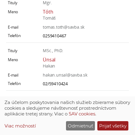
Mgr.
Tóth
Tomáš
tomas.toth@savba.sk
0259410467
MSc., PhD.
Ünsal
Hakan
hakan.unsal@savba.sk
02/59410424
PhDr. Ing., PhD.
Za účelom poskytovania našich služieb zbierame súbory
Václav
cookies a sledujeme návštevnosť prostredníctvom
aplikácie tretej strany. Viac o
SAV cookies
.
Igor
igor.vaclav@savba.sk
Viac možností
Odmietnuť
Prijať všetky
0259410458