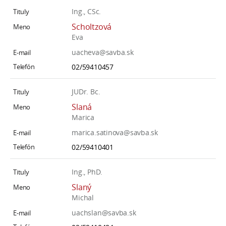
Ing., CSc.
Scholtzová
Eva
uacheva@savba.sk
02/59410457
JUDr. Bc.
Slaná
Marica
marica.satinova@savba.sk
02/59410401
Ing., PhD.
Slaný
Michal
uachslan@savba.sk