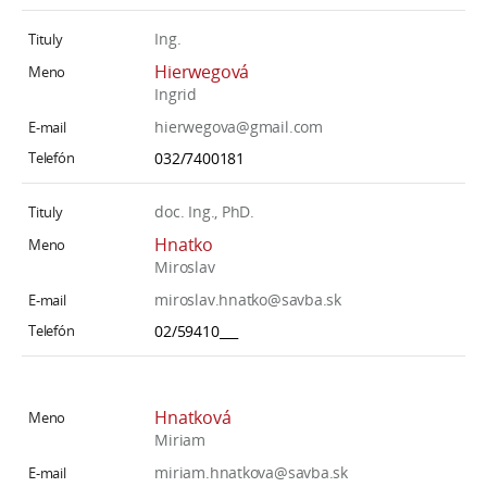
Ing.
Hierwegová
Ingrid
hierwegova@gmail.com
032/7400181
doc. Ing., PhD.
Hnatko
Miroslav
miroslav.hnatko@savba.sk
02/59410___
Hnatková
Miriam
miriam.hnatkova@savba.sk