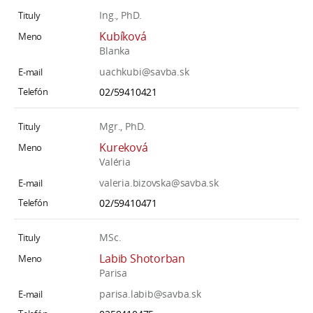
Ing., PhD.
Kubíková
Blanka
uachkubi@savba.sk
02/59410421
Mgr., PhD.
Kureková
Valéria
valeria.bizovska@savba.sk
02/59410471
MSc.
Labib Shotorban
Parisa
parisa.labib@savba.sk