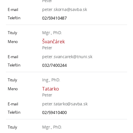
Peter
peter.skorna@savba.sk
02/59410487
Mgr., PhD.
Švančárek
Peter
peter.svancarek@tnuni.sk
032/7400244
Ing., PhD.
Tatarko
Peter
peter.tatarko@savba.sk
02/59410400
Mgr., PhD.