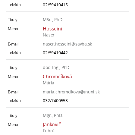
02/59410415
MSc., PhD.
Hosseini
Naser
naser.hosseini@savba.sk
02/59410442
doc. Ing., PhD.
Chromčíková
Mária
maria.chromcikova@tnuni.sk
032/7400553
Mgr., PhD.
Jankovič
Ľuboš