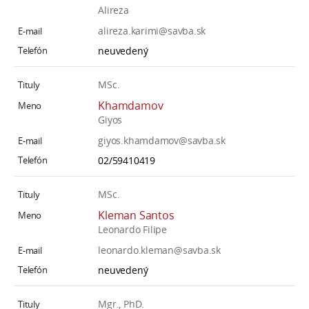
Alireza
alireza.karimi@savba.sk
neuvedený
MSc.
Khamdamov
Giyos
giyos.khamdamov@savba.sk
02/59410419
MSc.
Kleman Santos
Leonardo Filipe
leonardo.kleman@savba.sk
neuvedený
Mgr., PhD.