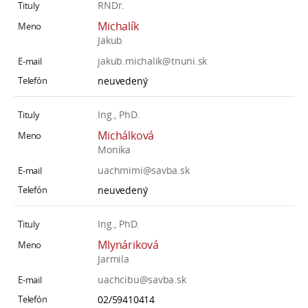
RNDr.
Michalík
Jakub
jakub.michalik@tnuni.sk
neuvedený
Ing., PhD.
Michálková
Monika
uachmimi@savba.sk
neuvedený
Ing., PhD.
Mlynáriková
Jarmila
uachcibu@savba.sk
02/59410414