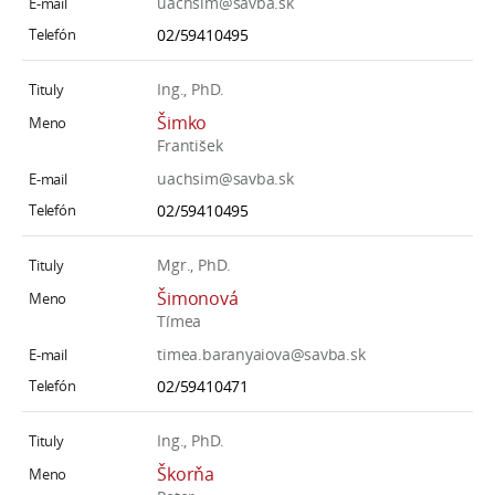
uachsim@savba.sk
02/59410495
Ing., PhD.
Šimko
František
uachsim@savba.sk
02/59410495
Mgr., PhD.
Šimonová
Tímea
timea.baranyaiova@savba.sk
02/59410471
Ing., PhD.
Škorňa