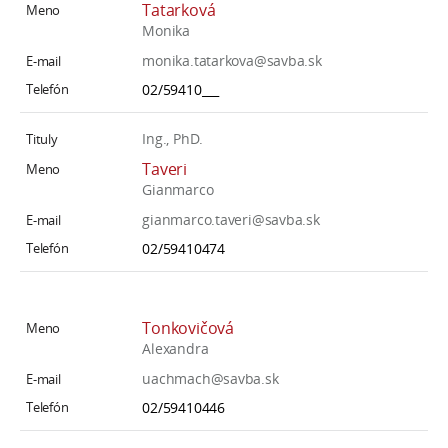
Tatarková
Monika
monika.tatarkova@savba.sk
02/59410___
Ing., PhD.
Taveri
Gianmarco
gianmarco.taveri@savba.sk
02/59410474
Tonkovičová
Alexandra
uachmach@savba.sk
02/59410446