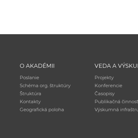
O AKADÉMII
VEDA A VÝSK
Poslanie
Projekty
Schéma org. štruktúry
Konferencie
Štruktúra
Časopisy
Kontakty
Publikačná činnos
Geografická poloha
Výskumná infraštr