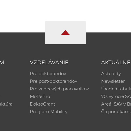
UM
VZDELÁVANIE
AKTUÁLNE
Pre doktorandov
Aktuality
Pre post-doktorandov
Newsletter
Pre vedeckých pracovníkov
Úradná tabuľ
ť
MoRePro
70. výročie S
uktúra
DoktoGrant
Areál SAV v Br
Program Mobility
Čo ponúkam