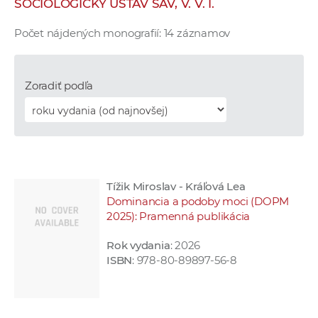
SOCIOLOGICKÝ ÚSTAV SAV, V. V. I.
e
v
Počet nájdených monografií: 14 záznamov
p
r
a
Zoradiť podľa
c
o
v
n
í
Tížik Miroslav - Kráľová Lea
č
Dominancia a podoby moci (DOPM
k
2025): Pramenná publikácia
a
c
Rok vydania
: 2026
h
ISBN
: 978-80-89897-56-8
a
p
r