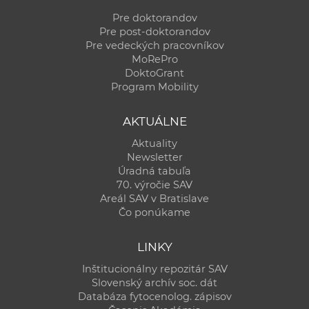
Pre doktorandov
Pre post-doktorandov
Pre vedeckých pracovníkov
MoRePro
DoktoGrant
Program Mobility
AKTUÁLNE
Aktuality
Newsletter
Úradná tabuľa
70. výročie SAV
Areál SAV v Bratislave
Čo ponúkame
LINKY
Inštitucionálny repozitár SAV
Slovenský archív soc. dát
Databáza fytocenolog. zápisov