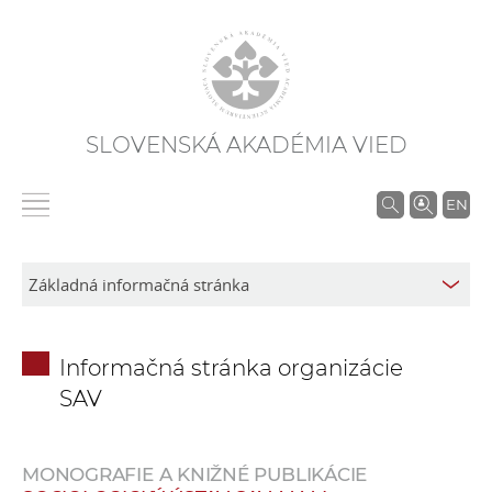
SLOVENSKÁ AKADÉMIA VIED
V
EN
y
h
ľ
a
d
Informačná stránka organizácie
á
SAV
v
a
n
MONOGRAFIE A KNIŽNÉ PUBLIKÁCIE
i