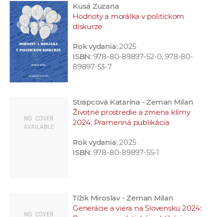
Kusá Zuzana
a
Hodnoty a morálka v politickom
c
diskurze
o
v
Rok vydania
: 2025
n
ISBN
: 978-80-89897-52-0, 978-80-
89897-53-7
í
k
o
Strapcová Katarína - Zeman Milan
c
Životné prostredie a zmena klímy
h
2024: Pramenná publikácia
S
A
Rok vydania
: 2025
ISBN
: 978-80-89897-55-1
V
Tížik Miroslav - Zeman Milan
Generácie a viera na Slovensku 2024: