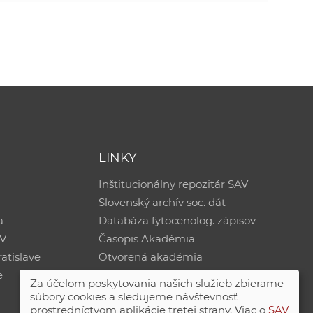
LINKY
Inštitucionálny repozitár SAV
Slovenský archív soc. dát
a
Databáza fytocenolog. zápisov
AV
Časopis Akadémia
atislave
Otvorená akadémia
e
Za účelom poskytovania našich služieb zbierame
súbory cookies a sledujeme návštevnosť
prostredníctvom aplikácie tretej strany. Viac o
SAV