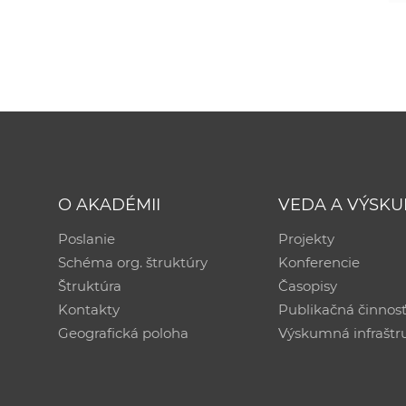
O AKADÉMII
VEDA A VÝSK
Poslanie
Projekty
Schéma org. štruktúry
Konferencie
Štruktúra
Časopisy
Kontakty
Publikačná činnos
Geografická poloha
Výskumná infraštr