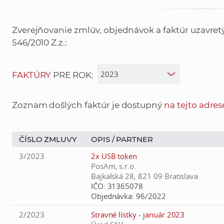
Zverejňovanie zmlúv, objednávok a faktúr uzavre
546/2010 Z.z.:
FAKTÚRY
PRE ROK:
Zoznam došlých faktúr je dostupný
na tejto adres
ČÍSLO ZMLUVY
OPIS /
PARTNER
3/2023
2x USB token
PosAm, s.r.o.
Bajkalská 28, 821 09 Bratislava
IČO:
31365078
Objednávka:
96/2022
2/2023
Stravné lístky - január 2023