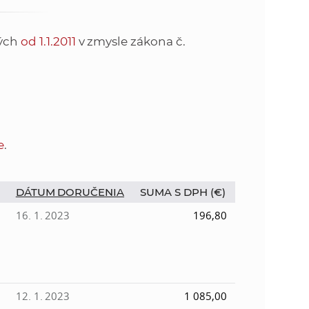
o
v
n
n
tých
od 1.1.2011
v zmysle zákona č.
í
i
č
k
e
a
c
n
h
e
.
a
a
p
r
DÁTUM DORUČENIA
SUMA S DPH (€)
s
a
16. 1. 2023
196,80
c
t
o
v
r
n
í
12. 1. 2023
1 085,00
á