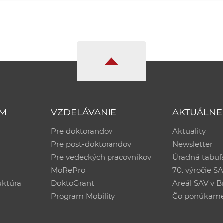
UM
VZDELÁVANIE
AKTUÁLNE
Pre doktorandov
Aktuality
Pre post-doktorandov
Newsletter
Pre vedeckých pracovníkov
Úradná tabuľ
ť
MoRePro
70. výročie S
uktúra
DoktoGrant
Areál SAV v Br
Program Mobility
Čo ponúkam