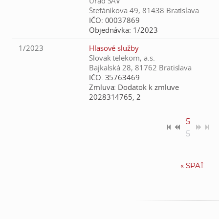
Úrad SAV
Štefánikova 49, 81438 Bratislava
IČO:
00037869
Objednávka:
1/2023
1/2023
Hlasové služby
Slovak telekom, a.s.
Bajkalská 28, 81762 Bratislava
IČO:
35763469
Zmluva:
Dodatok k zmluve
2028314765, 2
5
5
«
SPÄŤ