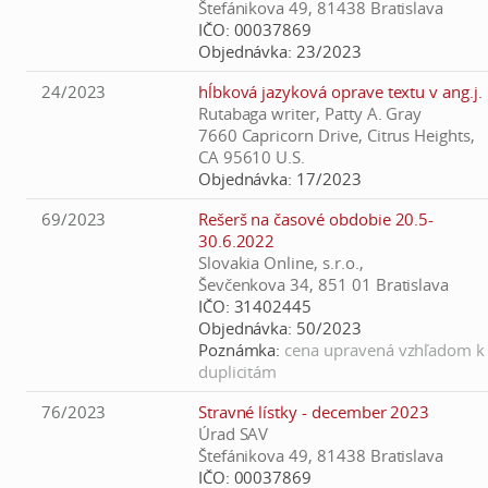
Štefánikova 49, 81438 Bratislava
IČO:
00037869
Objednávka:
23/2023
24/2023
hĺbková jazyková oprave textu v ang.j.
Rutabaga writer, Patty A. Gray
7660 Capricorn Drive, Citrus Heights,
CA 95610 U.S.
Objednávka:
17/2023
69/2023
Rešerš na časové obdobie 20.5-
30.6.2022
Slovakia Online, s.r.o.,
Ševčenkova 34, 851 01 Bratislava
IČO:
31402445
Objednávka:
50/2023
Poznámka:
cena upravená vzhľadom k
duplicitám
76/2023
Stravné lístky - december 2023
Úrad SAV
Štefánikova 49, 81438 Bratislava
IČO:
00037869