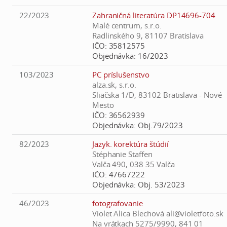
22/2023
Zahraničná literatúra DP14696-704
Malé centrum, s.r.o.
Radlinského 9, 81107 Bratislava
IČO:
35812575
Objednávka:
16/2023
103/2023
PC príslušenstvo
alza.sk, s.r.o.
Sliačska 1/D, 83102 Bratislava - Nové
Mesto
IČO:
36562939
Objednávka:
Obj.79/2023
82/2023
Jazyk. korektúra štúdií
Stéphanie Staffen
Valča 490, 038 35 Valča
IČO:
47667222
Objednávka:
Obj. 53/2023
46/2023
fotografovanie
Violet Alica Blechová ali@violetfoto.sk
Na vrátkach 5275/9990, 841 01