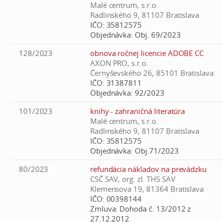
Malé centrum, s.r.o.
Radlinského 9, 81107 Bratislava
IČO:
35812575
Objednávka:
Obj. 69/2023
128/2023
obnova ročnej licencie ADOBE CC
AXON PRO, s.r.o.
Černyševského 26, 85101 Bratislava
IČO:
31387811
Objednávka:
92/2023
101/2023
knihy - zahraničná literatúra
Malé centrum, s.r.o.
Radlinského 9, 81107 Bratislava
IČO:
35812575
Objednávka:
Obj.71/2023
80/2023
refundácia nákladov na prevádzku
CSČ SAV, org. zl. THS SAV
Klemensova 19, 81364 Bratislava
IČO:
00398144
Zmluva:
Dohoda č. 13/2012 z
27.12.2012