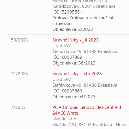
Edenred Ticket Service, s.r.o.
Karadžičova 8, 82015 Bratislava
IČO:
52005551
Zmluva:
Zmluva o zabezpečení
stravovan
Objednávka:
2/2023
53/2023
Stravné lístky - júl 2023
Úrad SAV
Štefánikova 49, 81438 Bratislava
IČO:
00037869
Objednávka:
38/2023
11/2023
Stravné lístky - febr.2023
Úrad SAV
Štefánikova 49, 81438 Bratislava
IČO:
00037869
Objednávka:
04/2023
7/2023
PC All in one, Lenovo Idea Centre 3
24AC6 White
alza.sk, s.r.o.
Sliačska 1/D, 83102 Bratislava - Nové