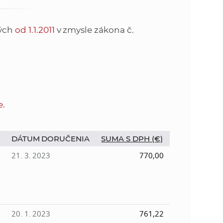
o
v
n
n
tých
od 1.1.2011
v zmysle zákona č.
í
i
č
k
e
a
c
n
h
e
.
a
a
p
r
DÁTUM DORUČENIA
SUMA S DPH (€)
s
a
21. 3. 2023
770,00
c
t
o
v
r
n
í
20. 1. 2023
761,22
á