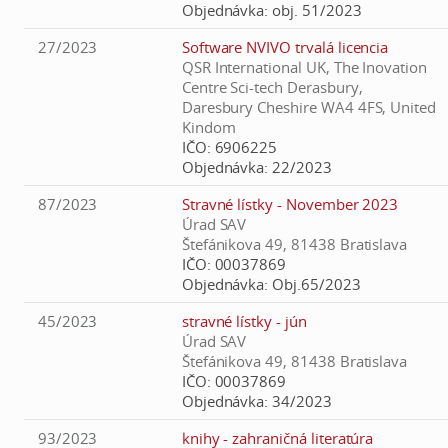
Objednávka:
obj. 51/2023
27/2023
Software NVIVO trvalá licencia
QSR International UK, The Inovation
Centre Sci-tech Derasbury,
Daresbury Cheshire WA4 4FS, United
Kindom
IČO:
6906225
Objednávka:
22/2023
87/2023
Stravné lístky - November 2023
Úrad SAV
Štefánikova 49, 81438 Bratislava
IČO:
00037869
Objednávka:
Obj.65/2023
45/2023
stravné lístky - jún
Úrad SAV
Štefánikova 49, 81438 Bratislava
IČO:
00037869
Objednávka:
34/2023
93/2023
knihy - zahraničná literatúra