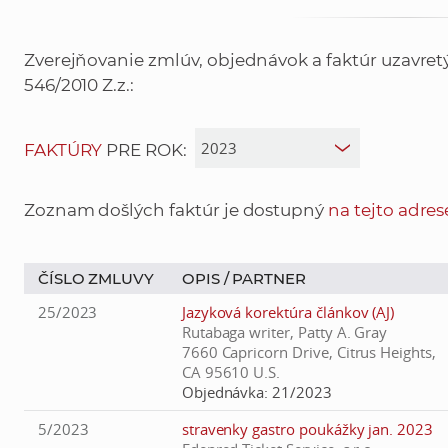
Zverejňovanie zmlúv, objednávok a faktúr uzavre
546/2010 Z.z.:
FAKTÚRY
PRE ROK:
Zoznam došlých faktúr je dostupný
na tejto adres
ČÍSLO ZMLUVY
OPIS /
PARTNER
25/2023
Jazyková korektúra článkov (AJ)
Rutabaga writer, Patty A. Gray
7660 Capricorn Drive, Citrus Heights,
CA 95610 U.S.
Objednávka:
21/2023
5/2023
stravenky gastro poukážky jan. 2023