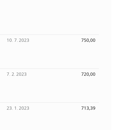
k
o
n
c
h
k
S
A
10. 7. 2023
750,00
a
V
c
h
7. 2. 2023
720,00
S
A
23. 1. 2023
713,39
V