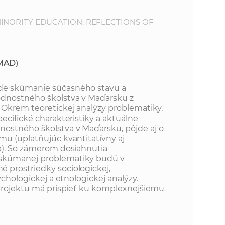
INORITY EDUCATION: REFLECTIONS OF
MAD)
de skúmanie súčasného stavu a
dnostného školstva v Maďarsku z
 Okrem teoretickej analýzy problematiky,
ecifické charakteristiky a aktuálne
ostného školstva v Maďarsku, pôjde aj o
mu (uplatňujúc kvantitatívny aj
a). So zámerom dosiahnutia
skúmanej problematiky budú v
 prostriedky sociologickej,
ychologickej a etnologickej analýzy.
 projektu má prispieť ku komplexnejšiemu