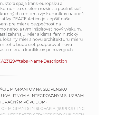
k
on, ktorá spája trans-európsku a
o
omunitu s cieľom rozšíriť a posilniť sieť
n
c
skumných centier a výskumníkov naprieč
iatívy PEACE Action je zlepšiť naše
h
k
am pre mier a bezpečnosť na
S
o neho, a tým inšpirovať nový výskum,
A
asti zahŕňajú: Mier a klíma, feministický
a
V
e, lokálny mier a novú architektúru mieru
em toho bude sieť podporovať novú
c
ti mieru a konfliktov pri rozvoji ich
/CA23129/#tabs+Name:Description
h
S
A
RÁCIE MIGRANTOV NA SLOVENSKU
U KVALITNÝM A INTEGROVANÝM SLUŽBÁM
V
 MIGRAČNÝM PÔVODOM)
OF MIGRANTS IN SLOVAKIA (SUPPORTING
AND INTEGRATED SERVICES FOR CHILDREN