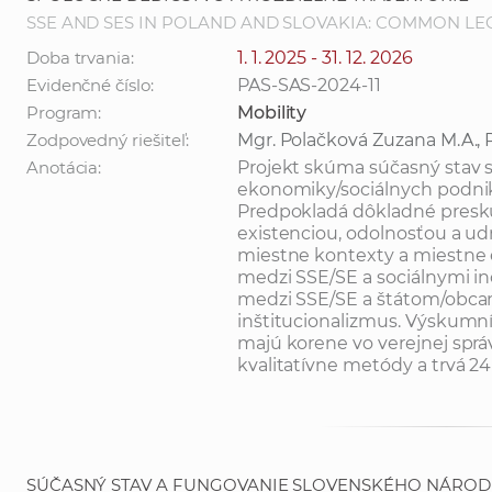
SSE AND SES IN POLAND AND SLOVAKIA: COMMON LE
Doba trvania:
1. 1. 2025 - 31. 12. 2026
Evidenčné číslo:
PAS-SAS-2024-11
Program:
Mobility
Zodpovedný riešiteľ:
Mgr. Polačková Zuzana M.A., 
Anotácia:
Projekt skúma súčasný stav so
ekonomiky/sociálnych podnik
Predpokladá dôkladné preskú
existenciou, odolnosťou a udr
miestne kontexty a miestne 
medzi SSE/SE a sociálnymi ino
medzi SSE/SE a štátom/obcam
inštitucionalizmus. Výskumníc
majú korene vo verejnej spr
kvalitatívne metódy a trvá 2
SÚČASNÝ STAV A FUNGOVANIE SLOVENSKÉHO NÁROD