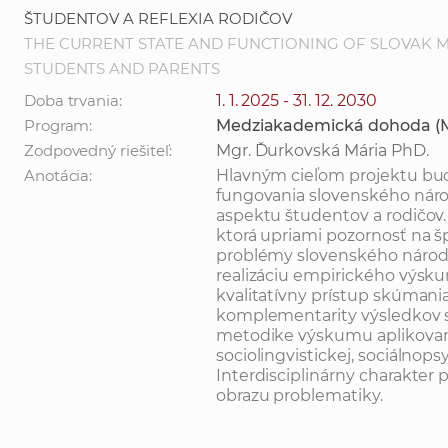
ŠTUDENTOV A REFLEXIA RODIČOV
THE CURRENT STATE AND FUNCTIONING OF SLOVAK M
STUDENTS AND PARENTS
Doba trvania:
1. 1. 2025 - 31. 12. 2030
Program:
Medziakademická dohoda (
Zodpovedný riešiteľ:
Mgr. Ďurkovská Mária PhD.
Anotácia:
Hlavným cieľom projektu bu
fungovania slovenského náro
aspektu študentov a rodičov.
ktorá upriami pozornosť na šp
problémy slovenského národn
realizáciu empirického výsku
kvalitatívny prístup skúmani
komplementarity výsledkov 
metodike výskumu aplikované
sociolingvistickej, sociálnops
Interdisciplinárny charakter
obrazu problematiky.