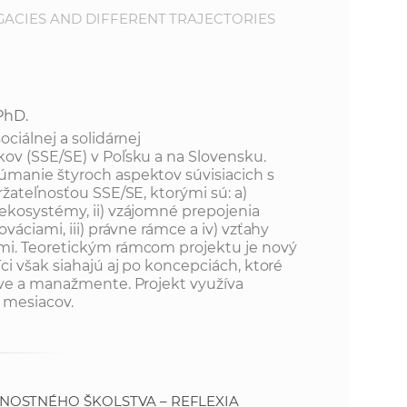
GACIES AND DIFFERENT TRAJECTORIES
PhD.
ciálnej a solidárnej
ov (SSE/SE) v Poľsku a na Slovensku.
manie štyroch aspektov súvisiacich s
žateľnosťou SSE/SE, ktorými sú: a)
ekosystémy, ii) vzájomné prepojenia
váciami, iii) právne rámce a iv) vzťahy
i. Teoretickým rámcom projektu je nový
i však siahajú aj po koncepciách, ktoré
áve a manažmente. Projekt využíva
4 mesiacov.
NOSTNÉHO ŠKOLSTVA – REFLEXIA