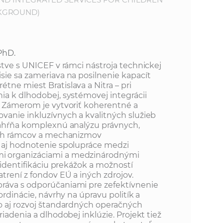
CKGROUND)
PhD.
stve s UNICEF v rámci nástroja technickej
sie sa zameriava na posilnenie kapacít
ne miest Bratislava a Nitra – pri
ia k dlhodobej, systémovej integrácii
. Zámerom je vytvoriť koherentné a
vanie inkluzívnych a kvalitných služieb
zahŕňa komplexnú analýzu právnych,
nych rámcov a mechanizmov
o aj hodnotenie spolupráce medzi
i organizáciami a medzinárodnými
a identifikáciu prekážok a možností
trení z fondov EÚ a iných zdrojov.
ráva s odporúčaniami pre zefektívnenie
ordinácie, návrhy na úpravu politík a
o aj rozvoj štandardných operačných
iadenia a dlhodobej inklúzie. Projekt tiež