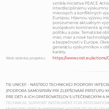
vznikla iniciatíva PEACE Acti
interdisciplinárnu výskumnú k
mierových a konfliktných vý
Európou. Hlavnou výzvou inic
porozumenie aktuálnym výzv
európskom kontinente aj mim
politiku a prax. Tematické obl
mier, mier a nové technológi
a bezpečnosti v Európe. Okr
generáciu výskumníkov v oblas
kariéry.
Web stránka projektu:
https://www.cost.eu/actions
TSI UNICEF - NÁSTROJ TECHNICKEJ PODPORY INTEG
(PODPORA SAMOSPRÁV PRI ZLEPŠOVANÍ PRÍSTUPU K
PRE DETI A ICH OPATROVATEĽOV S UTEČENECKÝM A
TECHNICAL SUPPORT INSTRUMENT FOR INTEGRATION 
MUNICIPALITIES IN IMPROVING ACCESS TO QUALITY 