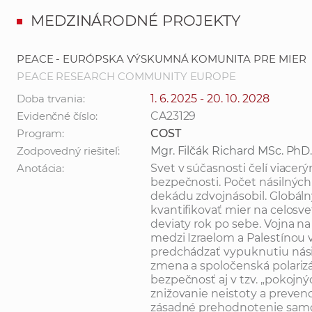
MEDZINÁRODNÉ PROJEKTY
PEACE - EURÓPSKA VÝSKUMNÁ KOMUNITA PRE MIER
PEACE RESEARCH COMMUNITY EUROPE
Doba trvania:
1. 6. 2025 - 20. 10. 2028
Evidenčné číslo:
CA23129
Program:
COST
Zodpovedný riešiteľ:
Mgr. Filčák Richard MSc. PhD
Anotácia:
Svet v súčasnosti čelí viace
bezpečnosti. Počet násilných 
dekádu zdvojnásobil. Globálny
kvantifikovať mier na celosv
deviaty rok po sebe. Vojna na
medzi Izraelom a Palestínou 
predchádzať vypuknutiu násil
zmena a spoločenská polarizá
bezpečnosť aj v tzv. „pokojn
znižovanie neistoty a prevenc
zásadné prehodnotenie samo