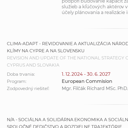
podporí budovanie kapacít 
služieb a kľúčových aktérov v
účely plánovania a realizácie 
CLIMA-ADAPT - REVIDOVANIE A AKTUALIZÁCIA NÁRO
KLÍMY NA CYPRE A NA SLOVENSKU
REVISION AND UPDATE OF THE NATIONAL STRATEGY 
CYPRUS AND SLOVAKIA
Doba trvania:
1. 12. 2024 - 30. 6. 2027
Program:
European Commision
Zodpovedný riešiteľ:
Mgr. Filčák Richard MSc. PhD
N/A - SOCIÁLNA A SOLIDÁRNA EKONOMIKA A SOCIÁLN
SPOLOČNÉ DEDIČSTVO A ROZDIELNE TRAJEKTÓRIE