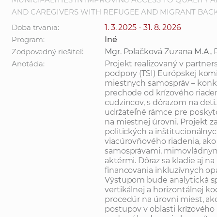
AND CAREGIVERS WITH REFUGEE AND MIGRANT BA
Doba trvania:
1. 3. 2025 - 31. 8. 2026
Program:
Iné
Zodpovedný riešiteľ:
Mgr. Polačková Zuzana M.A., 
Anotácia:
Projekt realizovaný v partner
podpory (TSI) Európskej komi
miestnych samospráv – konkrét
prechode od krízového riaden
cudzincov, s dôrazom na deti
udržateľné rámce pre poskyto
na miestnej úrovni. Projekt 
politických a inštitucionál
viacúrovňového riadenia, ak
samosprávami, mimovládnym
aktérmi. Dôraz sa kladie aj n
financovania inkluzívnych opa
Výstupom bude analytická sp
vertikálnej a horizontálnej ko
procedúr na úrovni miest, ak
postupov v oblasti krízového r