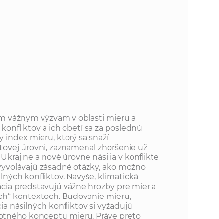
o
v
n
n
í
i
č
k
e
a
c
n
h
.
a
a
rým vážnym výzvam v oblasti mieru a
p
konfliktov a ich obetí sa za poslednú
r
 index mieru, ktorý sa snaží
s
a
etovej úrovni, zaznamenal zhoršenie už
 Ukrajine a nové úrovne násilia v konflikte
c
t
vyvolávajú zásadné otázky, ako možno
o
ných konfliktov. Navyše, klimatická
v
cia predstavujú vážne hrozby pre mier a
r
n
ých“ kontextoch. Budovanie mieru,
ia násilných konfliktov si vyžadujú
í
á
tného konceptu mieru. Práve preto