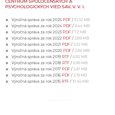
CENTRUM SPOLOČENSKÝCH A
e
PSYCHOLOGICKÝCH VIED SAV, V. V. I.
v
p
Výročná správa za rok 2025
PDF
/
10.32 MB
r
Výročná správa za rok 2024
PDF
/
9.44 MB
a
Výročná správa za rok 2023
PDF
/
7.2 MB
c
Výročná správa za rok 2022
PDF
/
3.89 MB
o
Výročná správa za rok 2021
PDF
/
3.32 MB
v
Výročná správa za rok 2020
PDF
/
2.86 MB
n
Výročná správa za rok 2019
RTF
/
6.92 MB
í
Výročná správa za rok 2018
RTF
/
6.96 MB
č
Výročná správa za rok 2017
PDF
/
2.81 MB
k
Výročná správa za rok 2016
PDF
/
2.19 MB
a
Výročná správa za rok 2015
RTF
/
10.45 MB
c
h
a
p
r