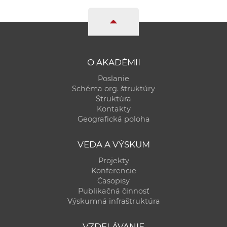
a
c
o
v
n
O AKADÉMII
í
Poslanie
k
Schéma org. štruktúry
o
Štruktúra
Kontakty
c
Geografická poloha
h
S
VEDA A VÝSKUM
A
V
Projekty
Konferencie
Časopisy
Publikačná činnosť
Výskumná infraštruktúra
VZDELÁVANIE