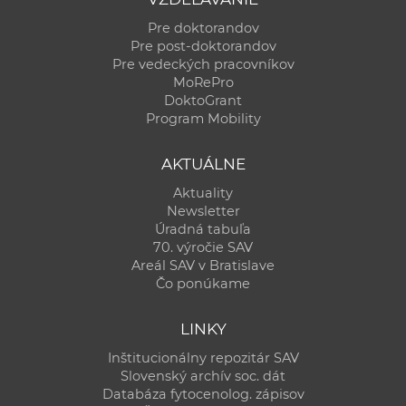
Pre doktorandov
Pre post-doktorandov
Pre vedeckých pracovníkov
MoRePro
DoktoGrant
Program Mobility
AKTUÁLNE
Aktuality
Newsletter
Úradná tabuľa
70. výročie SAV
Areál SAV v Bratislave
Čo ponúkame
LINKY
Inštitucionálny repozitár SAV
Slovenský archív soc. dát
Databáza fytocenolog. zápisov