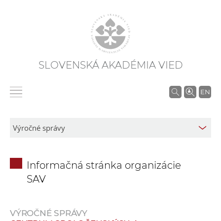
SLOVENSKÁ AKADÉMIA VIED
V
EN
y
h
ľ
a
d
Informačná stránka organizácie
á
SAV
v
a
n
VÝROČNÉ SPRÁVY
i