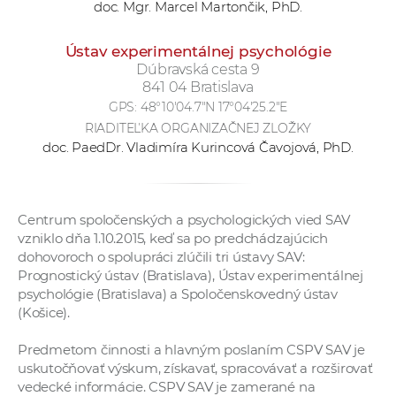
doc. Mgr. Marcel Martončik, PhD.
Ústav experimentálnej psychológie
Dúbravská cesta 9
841 04 Bratislava
GPS:
48°10'04.7"N 17°04'25.2"E
RIADITEĽKA ORGANIZAČNEJ ZLOŽKY
doc. PaedDr. Vladimíra Kurincová Čavojová, PhD.
Centrum spoločenských a psychologických vied SAV
vzniklo dňa 1.10.2015, keď sa po predchádzajúcich
dohovoroch o spolupráci zlúčili tri ústavy SAV:
Prognostický ústav (Bratislava), Ústav experimentálnej
psychológie (Bratislava) a Spoločenskovedný ústav
(Košice).
Predmetom činnosti a hlavným poslaním CSPV SAV je
uskutočňovať výskum, získavať, spracovávať a rozširovať
vedecké informácie. CSPV SAV je zamerané na