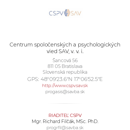
e
v
p
r
a
c
Centrum spoločenských a psychologických
o
vied SAV, v. v. i.
v
Šancová 56
n
811 05 Bratislava
í
Slovenská republika
č
GPS:
48°09'23.6"N 17°06'52.5"E
k
http://www.cspv.sav.sk
a
progasis@savba.sk
c
h
a
RIADITEĽ CSPV
p
Mgr. Richard Filčák, MSc. PhD.
r
progrfil@savba.sk