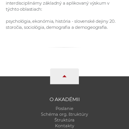
interdisciplinárny základný a aplikovaný výskum v
týchto oblastiach:
psychológia, ekonómia, história - slovenské dejiny 20.
storočia, sociológia, demografia a demogeografia.
O AKADÉMII
Poslanie
Schéma org. štruktúry
Štruktúra
Kontakty