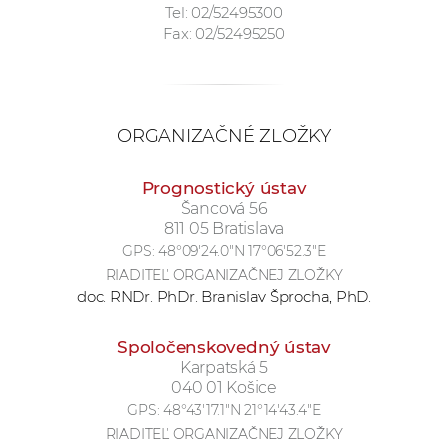
Tel: 02/52495300
a
Fax: 02/52495250
c
o
v
n
ORGANIZAČNÉ ZLOŽKY
í
k
Prognostický ústav
o
Šancová 56
c
811 05 Bratislava
h
GPS:
48°09'24.0"N 17°06'52.3"E
S
RIADITEĽ ORGANIZAČNEJ ZLOŽKY
A
doc. RNDr. PhDr. Branislav Šprocha, PhD.
V
Spoločenskovedný ústav
Karpatská 5
040 01 Košice
GPS:
48°43'17.1"N 21°14'43.4"E
RIADITEĽ ORGANIZAČNEJ ZLOŽKY