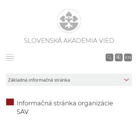
SLOVENSKÁ AKADÉMIA VIED
V
EN
y
h
ľ
a
d
Informačná stránka organizácie
á
SAV
v
a
n
i