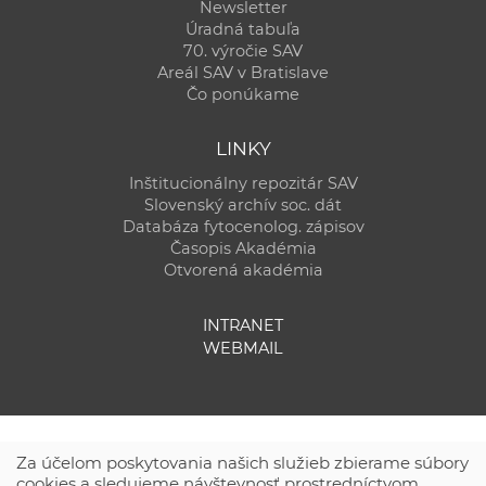
Newsletter
Úradná tabuľa
70. výročie SAV
Areál SAV v Bratislave
Čo ponúkame
LINKY
Inštitucionálny repozitár SAV
Slovenský archív soc. dát
Databáza fytocenolog. zápisov
Časopis Akadémia
Otvorená akadémia
INTRANET
WEBMAIL
Za účelom poskytovania našich služieb zbierame súbory
cookies a sledujeme návštevnosť prostredníctvom