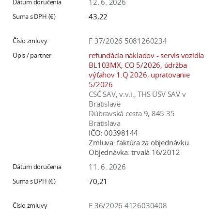
12. 6. 2026
43,22
F 37/2026 5081260234
refundácia nákladov - servis vozidla
BL103MX, CO 5/2026, údržba
výťahov 1.Q 2026, upratovanie
5/2026
CSČ SAV, v.v.i., THS ÚSV SAV v
Bratislave
Dúbravská cesta 9, 845 35
Bratislava
IČO:
00398144
Zmluva:
faktúra za objednávku
Objednávka:
trvalá 16/2012
11. 6. 2026
70,21
F 36/2026 4126030408