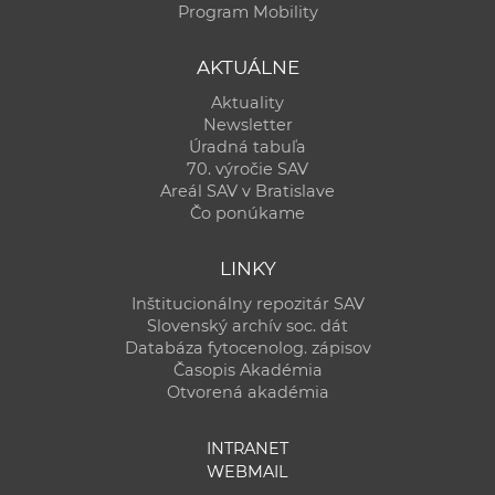
Program Mobility
AKTUÁLNE
Aktuality
Newsletter
Úradná tabuľa
70. výročie SAV
Areál SAV v Bratislave
Čo ponúkame
LINKY
Inštitucionálny repozitár SAV
Slovenský archív soc. dát
Databáza fytocenolog. zápisov
Časopis Akadémia
Otvorená akadémia
INTRANET
WEBMAIL