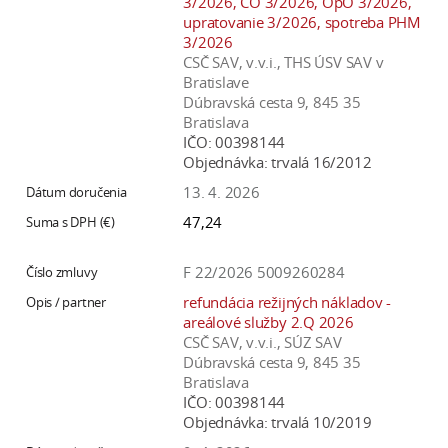
3/2026, CO 3/2026, OpO 3/2026,
upratovanie 3/2026, spotreba PHM
3/2026
CSČ SAV, v.v.i., THS ÚSV SAV v
Bratislave
Dúbravská cesta 9, 845 35
Bratislava
IČO:
00398144
Objednávka:
trvalá 16/2012
13. 4. 2026
47,24
F 22/2026 5009260284
refundácia režijných nákladov -
areálové služby 2.Q 2026
CSČ SAV, v.v.i., SÚZ SAV
Dúbravská cesta 9, 845 35
Bratislava
IČO:
00398144
Objednávka:
trvalá 10/2019