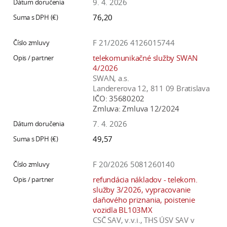
9. 4. 2026
76,20
F 21/2026 4126015744
telekomunikačné služby SWAN
4/2026
SWAN, a.s.
Landererova 12, 811 09 Bratislava
IČO:
35680202
Zmluva:
Zmluva 12/2024
7. 4. 2026
49,57
F 20/2026 5081260140
refundácia nákladov - telekom.
služby 3/2026, vypracovanie
daňového priznania, poistenie
vozidla BL103MX
CSČ SAV, v.v.i., THS ÚSV SAV v