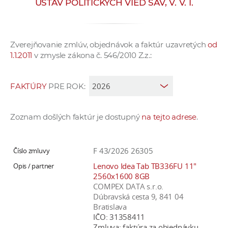
ÚSTAV POLITICKÝCH VIED SAV, V. V. I.
e
v
p
Zverejňovanie zmlúv, objednávok a faktúr uzavretých
od
r
1.1.2011
v zmysle zákona č. 546/2010 Z.z.:
a
c
o
FAKTÚRY
PRE ROK:
v
n
Zoznam došlých faktúr je dostupný
na tejto adrese
.
í
č
k
F 43/2026 26305
a
Lenovo Idea Tab TB336FU 11"
c
2560x1600 8GB
h
COMPEX DATA s.r.o.
Dúbravská cesta 9, 841 04
a
Bratislava
p
IČO:
31358411
r
Zmluva:
faktúra za objednávku