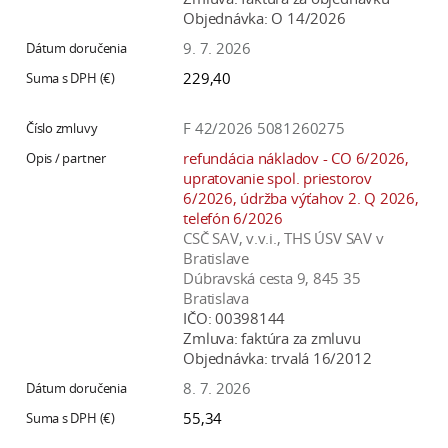
a
Objednávka:
O 14/2026
c
9. 7. 2026
o
229,40
v
n
F 42/2026 5081260275
í
refundácia nákladov - CO 6/2026,
k
upratovanie spol. priestorov
o
6/2026, údržba výťahov 2. Q 2026,
c
telefón 6/2026
CSČ SAV, v.v.i., THS ÚSV SAV v
h
Bratislave
S
Dúbravská cesta 9, 845 35
A
Bratislava
V
IČO:
00398144
Zmluva:
faktúra za zmluvu
Objednávka:
trvalá 16/2012
8. 7. 2026
55,34