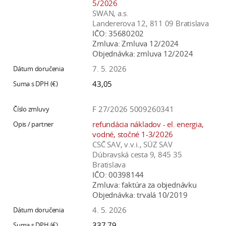
5/2026
SWAN, a.s.
Landererova 12, 811 09 Bratislava
IČO:
35680202
Zmluva:
Zmluva 12/2024
Objednávka:
zmluva 12/2024
7. 5. 2026
43,05
F 27/2026 5009260341
refundácia nákladov - el. energia,
vodné, stočné 1-3/2026
CSČ SAV, v.v.i., SÚZ SAV
Dúbravská cesta 9, 845 35
Bratislava
IČO:
00398144
Zmluva:
faktúra za objednávku
Objednávka:
trvalá 10/2019
4. 5. 2026
337,79