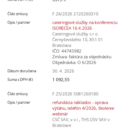
F 26/2026 2120260310
cateringové služby na konferenciu
ISORECEA 16.4.2026
Cateringové služby s.r.o.
Černyševského 10, 851 01
Bratislava
IČO:
44745982
Zmluva:
faktúra za objednávku
Objednávka:
O 6/2026
30. 4. 2026
1 092,55
F 25/2026 5081260180
refundácia nákladov - oprava
výťahu, telefón 4/2026, školenie
webinár
CSČ SAV, v.v.i., THS ÚSV SAV v
Bratislave