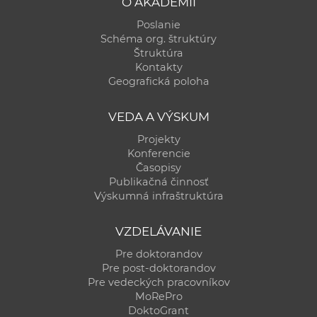
O AKADÉMII
Poslanie
Schéma org. štruktúry
Štruktúra
Kontakty
Geografická poloha
VEDA A VÝSKUM
Projekty
Konferencie
Časopisy
Publikačná činnosť
Výskumná infraštruktúra
VZDELÁVANIE
Pre doktorandov
Pre post-doktorandov
Pre vedeckých pracovníkov
MoRePro
DoktoGrant