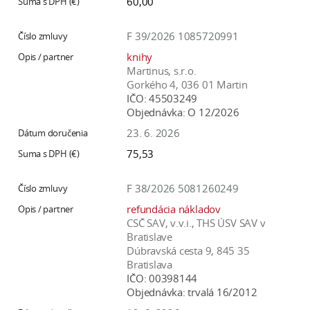
60,00
F 39/2026 1085720991
knihy
Martinus, s.r.o.
Gorkého 4, 036 01 Martin
IČO:
45503249
Objednávka:
O 12/2026
23. 6. 2026
75,53
F 38/2026 5081260249
refundácia nákladov
CSČ SAV, v.v.i., THS ÚSV SAV v
Bratislave
Dúbravská cesta 9, 845 35
Bratislava
IČO:
00398144
Objednávka:
trvalá 16/2012