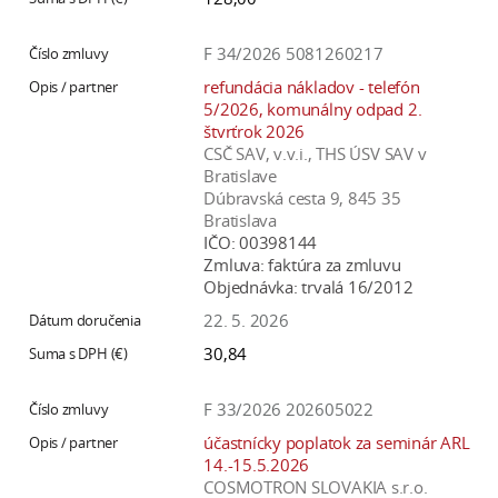
F 34/2026 5081260217
refundácia nákladov - telefón
5/2026, komunálny odpad 2.
štvrťrok 2026
CSČ SAV, v.v.i., THS ÚSV SAV v
Bratislave
Dúbravská cesta 9, 845 35
Bratislava
IČO:
00398144
Zmluva:
faktúra za zmluvu
Objednávka:
trvalá 16/2012
22. 5. 2026
30,84
F 33/2026 202605022
účastnícky poplatok za seminár ARL
14.-15.5.2026
COSMOTRON SLOVAKIA s.r.o.