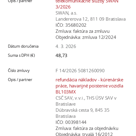
telekomunikačné služby SWAN
3/2026
SWAN, a.s.
Landererova 12, 811 09 Bratislava
IČO:
35680202
Zmluva:
faktúra za zmluvu
Objednávka:
zmluva 12/2024
4. 3. 2026
48,73
F 14/2026 5081260090
refundácia nákladov - kúrenárske
práce, havarijné poistenie vozidla
BL103MX
CSČ SAV, v.v.i., THS ÚSV SAV v
Bratislave
Dúbravská cesta 9, 845 35
Bratislava
IČO:
00398144
Zmluva:
faktúra za objednávku
Objednávka:
trvalá 16/2012