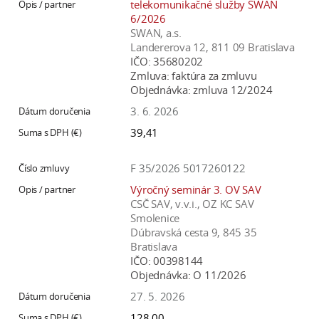
telekomunikačné služby SWAN
6/2026
SWAN, a.s.
Landererova 12, 811 09 Bratislava
IČO:
35680202
Zmluva:
faktúra za zmluvu
Objednávka:
zmluva 12/2024
3. 6. 2026
39,41
F 35/2026 5017260122
Výročný seminár 3. OV SAV
CSČ SAV, v.v.i., OZ KC SAV
Smolenice
Dúbravská cesta 9, 845 35
Bratislava
IČO:
00398144
Objednávka:
O 11/2026
27. 5. 2026
128,00