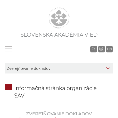
SLOVENSKÁ AKADÉMIA VIED
V
EN
y
h
ľ
a
d
Informačná stránka organizácie
á
SAV
v
a
n
ZVEREJŇOVANIE DOKLADOV
i