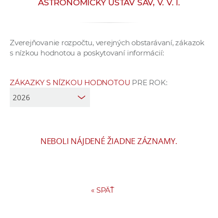
ASTRONOMICKÝ ÚSTAV SAV, V. V. I.
e
v
p
Zverejňovanie rozpočtu, verejných obstarávaní, zákazok
r
s nízkou hodnotou a poskytovaní informácií:
a
c
o
ZÁKAZKY S NÍZKOU HODNOTOU
PRE ROK:
v
n
í
č
NEBOLI NÁJDENÉ ŽIADNE ZÁZNAMY.
k
a
c
h
a
«
SPÄŤ
p
r