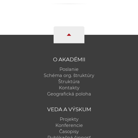
a
c
o
v
n
í
k
o
O AKADÉMII
c
Poslanie
h
Schéma org. štruktúry
Štruktúra
S
Kontakty
A
Geografická poloha
V
VEDA A VÝSKUM
Projekty
Konferencie
Časopisy
Publikačná činnosť