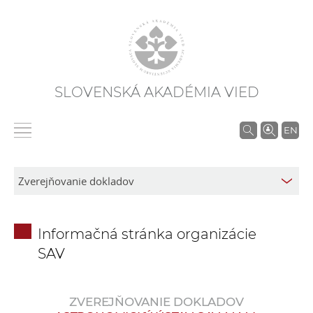
SLOVENSKÁ AKADÉMIA VIED
V
EN
y
h
ľ
a
d
Informačná stránka organizácie
á
SAV
v
a
n
ZVEREJŇOVANIE DOKLADOV
i