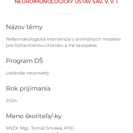
NEUROIMUNOLOGICKÝ ÚSTAV SAV, V. V. I.
e
v
p
Názov témy
r
a
Nefarmakologická intervencia u animálnych modelov
c
pre Alzheimerovu chorobu a iné tauopátie.
o
v
Program DŠ
n
í
Lekárske neurovedy
č
k
Rok prijímania
a
c
2024
h
Meno školiteľa/-ky
a
p
MVDr. Mgr. Tomáš Smolek, PhD.
r