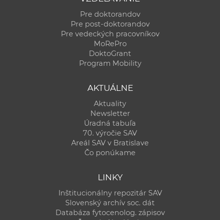
Pre doktorandov
Pre post-doktorandov
Pre vedeckých pracovníkov
MoRePro
DoktoGrant
Program Mobility
AKTUÁLNE
Aktuality
Newsletter
Úradná tabuľa
70. výročie SAV
Areál SAV v Bratislave
Čo ponúkame
LINKY
Inštitucionálny repozitár SAV
Slovenský archív soc. dát
Databáza fytocenolog. zápisov