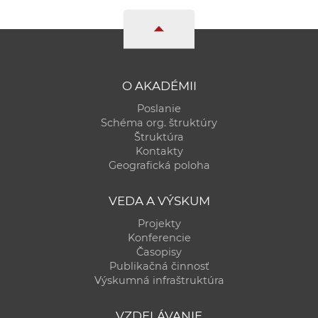
O AKADÉMII
Poslanie
Schéma org. štruktúry
Štruktúra
Kontakty
Geografická poloha
VEDA A VÝSKUM
Projekty
Konferencie
Časopisy
Publikačná činnosť
Výskumná infraštruktúra
VZDELÁVANIE