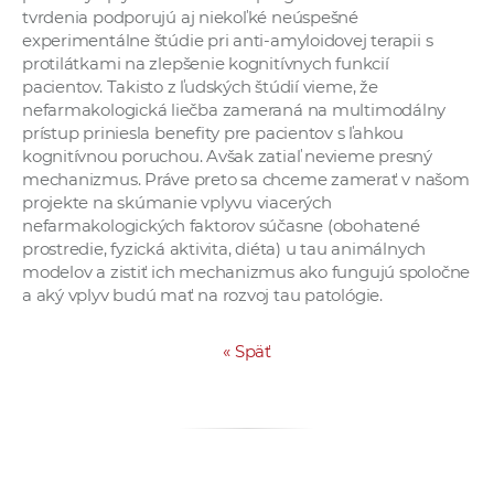
tvrdenia podporujú aj niekoľké neúspešné
experimentálne štúdie pri anti-amyloidovej terapii s
protilátkami na zlepšenie kognitívnych funkcií
pacientov. Takisto z ľudských štúdií vieme, že
nefarmakologická liečba zameraná na multimodálny
prístup priniesla benefity pre pacientov s ľahkou
kognitívnou poruchou. Avšak zatiaľ nevieme presný
mechanizmus. Práve preto sa chceme zamerať v našom
projekte na skúmanie vplyvu viacerých
nefarmakologických faktorov súčasne (obohatené
prostredie, fyzická aktivita, diéta) u tau animálnych
modelov a zistiť ich mechanizmus ako fungujú spoločne
a aký vplyv budú mať na rozvoj tau patológie.
«
Späť