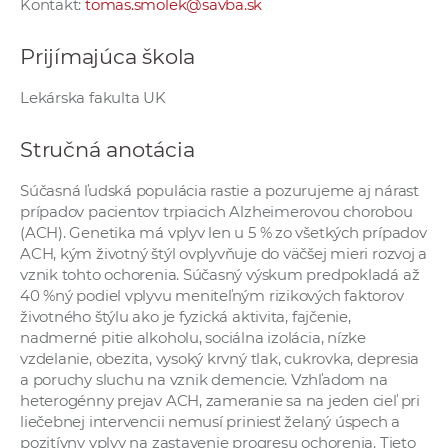
Kontakt:
tomas.smolek@savba.sk
a
c
Prijímajúca škola
o
v
Lekárska fakulta UK
n
í
Stručná anotácia
k
o
Súčasná ľudská populácia rastie a pozurujeme aj nárast
prípadov pacientov trpiacich Alzheimerovou chorobou
c
(ACH). Genetika má vplyv len u 5 % zo všetkých prípadov
h
ACH, kým životný štýl ovplyvňuje do väčšej mieri rozvoj a
S
vznik tohto ochorenia. Súčasný výskum predpokladá až
A
40 %ný podiel vplyvu meniteľným rizikových faktorov
V
životného štýlu ako je fyzická aktivita, fajčenie,
nadmerné pitie alkoholu, sociálna izolácia, nízke
vzdelanie, obezita, vysoký krvný tlak, cukrovka, depresia
a poruchy sluchu na vznik demencie. Vzhľadom na
heterogénny prejav ACH, zameranie sa na jeden cieľ pri
liečebnej intervencii nemusí priniesť želaný úspech a
pozitívny vplyv na zastavenie progresu ochorenia. Tieto