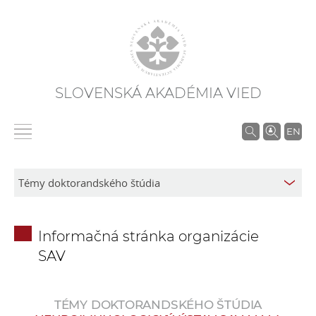
SLOVENSKÁ AKADÉMIA VIED
V
EN
y
h
ľ
a
d
Informačná stránka organizácie
á
SAV
v
a
n
TÉMY DOKTORANDSKÉHO ŠTÚDIA
i