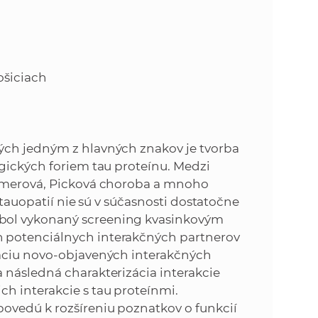
k
o
n
c
h
k
S
ošiciach
A
a
V
c
ých jedným z hlavných znakov je tvorba
ogických foriem tau proteínu. Medzi
h
eimerová, Picková choroba a mnoho
 tauopatií nie sú v súčasnosti dostatočne
S
bol vykonaný screening kvasinkovým
 potenciálnych interakčných partnerov
A
dáciu novo-objavených interakčných
 následná charakterizácia interakcie
V
h interakcie s tau proteínmi.
ovedú k rozšíreniu poznatkov o funkcií