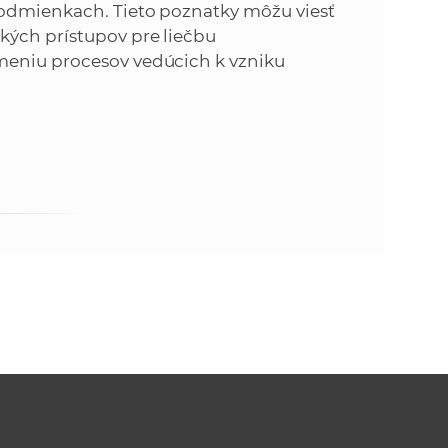
podmienkach. Tieto poznatky môžu viesť
kých prístupov pre liečbu
meniu procesov vedúcich k vzniku