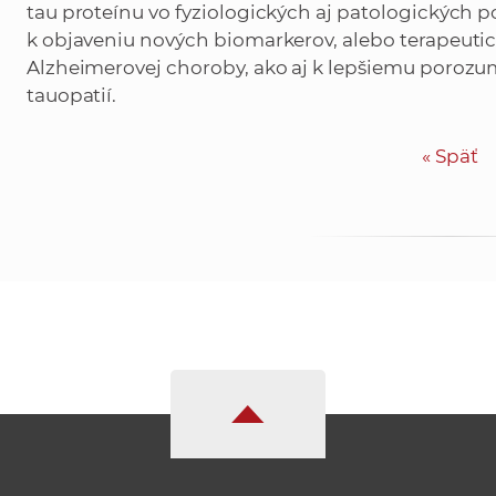
tau proteínu vo fyziologických aj patologických 
k objaveniu nových biomarkerov, alebo terapeutic
Alzheimerovej choroby, ako aj k lepšiemu porozu
tauopatií.
«
Späť