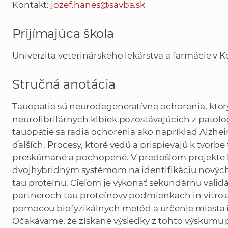
Kontakt:
jozef.hanes@savba.sk
Prijímajúca škola
Univerzita veterinárskeho lekárstva a farmácie v K
Stručná anotácia
Tauopatie sú neurodegeneratívne ochorenia, ktor
neurofibrilárnych klbiek pozostávajúcich z patol
tauopatie sa radia ochorenia ako napríklad Alzh
ďalších. Procesy, ktoré vedú a prispievajú k tvorbe
preskúmané a pochopené. V predošlom projekte 
dvojhybridným systémom na identifikáciu nových
tau proteínu. Cieľom je vykonať sekundárnu vali
partneroch tau proteínovv podmienkach in vitro a
pomocou biofyzikálnych metód a určenie miesta ic
Očakávame, že získané výsledky z tohto výskumu p