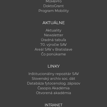
MoRePro
DoktoGrant
Program Mobility
AKTUÁLNE
Aktuality
Newsletter
Úradná tabuľa
70. výročie SAV
Areál SAV v Bratislave
Čo ponúkame
LINKY
Inštitucionálny repozitár SAV
Slovenský archív soc. dát
Databáza fytocenolog. zápisov
Časopis Akadémia
Otvorená akadémia
INTRANET