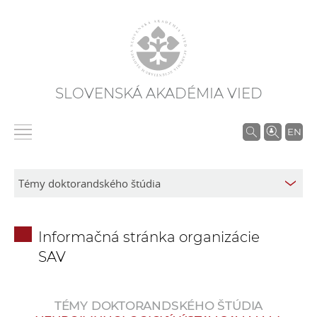
SLOVENSKÁ AKADÉMIA VIED
V
EN
y
h
ľ
a
d
Informačná stránka organizácie
á
SAV
v
a
n
TÉMY DOKTORANDSKÉHO ŠTÚDIA
i