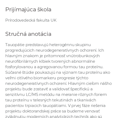
a
Prijímajúca škola
c
o
Prírodovedecká fakulta UK
v
n
Stručná anotácia
í
k
Tauopátie predstavujú heterogénnu skupinu
o
progredujúcich neurodegeneratívnych ochorení. Ich
hlavným znakom je prítomnosť vnútrobunkových
c
neurofibrilárnych klbiek tvorených abnormálne
h
fosforylovanou a agregovanou formou tau proteínu.
S
Súčasné štúdie poukazujú na význam tau proteínu ako
A
veľmi citlivého biomarkeru progresie týchto
V
neurodegeneratívnych ochorení. Hlavným cieľom nášho
projektu bude zostaviť a validovať špecifickú a
senzitívnu LC/MS metódu na meranie rôznych foriem
tau proteínu v telesných tekutinách a tkanivách
pacientov trpiacich tauopátiami. V prvej fáze riešenia
projektu doktorandskej práce sa budeme venovať
zvládnutiu moderných analytických techník ako sú