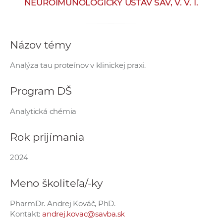
NEUROIMUNOLOGICKÝ ÚSTAV SAV, V. V. I.
e
v
p
Názov témy
r
a
Analýza tau proteínov v klinickej praxi.
c
o
Program DŠ
v
n
Analytická chémia
í
č
Rok prijímania
k
a
2024
c
h
Meno školiteľa/-ky
a
PharmDr. Andrej Kováč, PhD.
p
Kontakt:
andrej.kovac@savba.sk
r