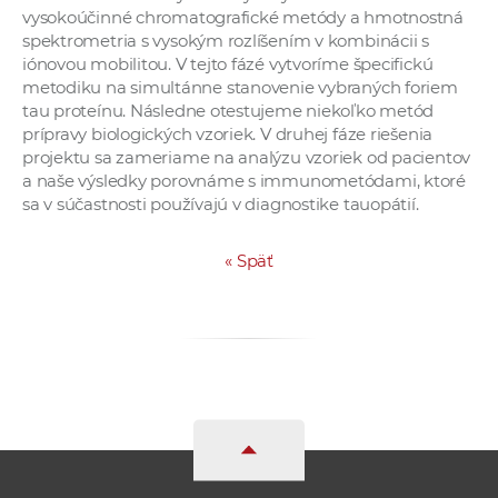
vysokoúčinné chromatografické metódy a hmotnostná
spektrometria s vysokým rozlíšením v kombinácii s
iónovou mobilitou. V tejto fázé vytvoríme špecifickú
metodiku na simultánne stanovenie vybraných foriem
tau proteínu. Následne otestujeme niekoľko metód
prípravy biologických vzoriek. V druhej fáze riešenia
projektu sa zameriame na analýzu vzoriek od pacientov
a naše výsledky porovnáme s immunometódami, ktoré
sa v súčastnosti používajú v diagnostike tauopátií.
«
Späť