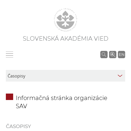
SLOVENSKÁ AKADÉMIA VIED
V
EN
y
h
ľ
a
d
Informačná stránka organizácie
á
SAV
v
a
n
ČASOPISY
i