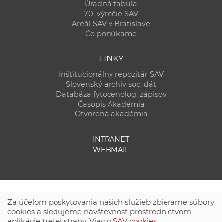
Úradná tabuľa
70. výročie SAV
Areál SAV v Bratislave
Čo ponúkame
LINKY
Inštitucionálny repozitár SAV
Slovenský archív soc. dát
Databáza fytocenolog. zápisov
Časopis Akadémia
Otvorená akadémia
INTRANET
WEBMAIL
Za účelom poskytovania našich služieb zbierame súbory
cookies a sledujeme návštevnosť prostredníctvom
aplikácie tretej strany. Viac o
SAV cookies
.