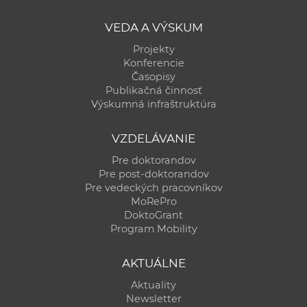
a
VEDA A VÝSKUM
c
o
Projekty
v
Konferencie
Časopisy
n
Publikačná činnosť
í
Výskumná infraštruktúra
k
o
VZDELÁVANIE
c
Pre doktorandov
h
Pre post-doktorandov
S
Pre vedeckých pracovníkov
A
MoRePro
DoktoGrant
V
Program Mobility
AKTUÁLNE
Aktuality
Newsletter