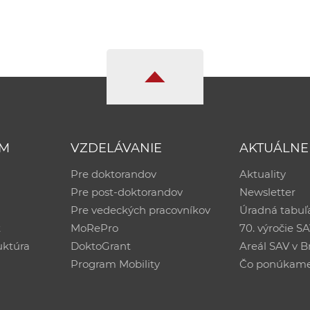
UM
VZDELÁVANIE
AKTUÁLNE
Pre doktorandov
Aktuality
Pre post-doktorandov
Newsletter
Pre vedeckých pracovníkov
Úradná tabuľ
ť
MoRePro
70. výročie S
uktúra
DoktoGrant
Areál SAV v Br
Program Mobility
Čo ponúkam