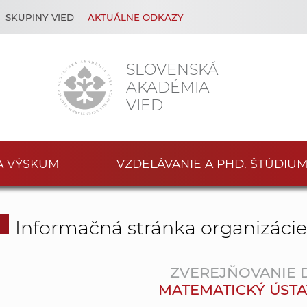
SKUPINY VIED
AKTUÁLNE ODKAZY
SLOVENSKÁ
AKADÉMIA
VIED
A VÝSKUM
VZDELÁVANIE A PHD. ŠTÚDIU
Informačná stránka organizáci
ZVEREJŇOVANIE
MATEMATICKÝ ÚSTAV S