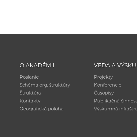
O AKADÉMII
VEDA A VÝSK
Poslanie
Projekty
Schéma org. štruktúry
Konferencie
Štruktúra
Časopisy
Kontakty
Publikačná činnos
Geografická poloha
Výskumná infraštr