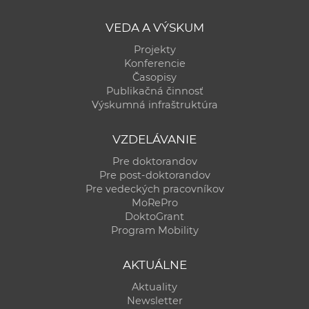
a
VEDA A VÝSKUM
c
o
Projekty
v
Konferencie
Časopisy
n
Publikačná činnosť
í
Výskumná infraštruktúra
k
o
VZDELÁVANIE
c
Pre doktorandov
h
Pre post-doktorandov
S
Pre vedeckých pracovníkov
A
MoRePro
DoktoGrant
V
Program Mobility
AKTUÁLNE
Aktuality
Newsletter