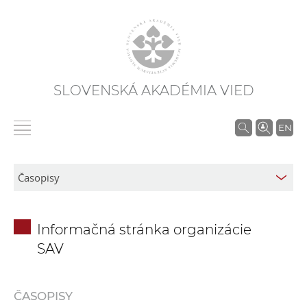
SLOVENSKÁ AKADÉMIA VIED
V
EN
y
h
ľ
a
d
Informačná stránka organizácie
á
SAV
v
a
n
ČASOPISY
i