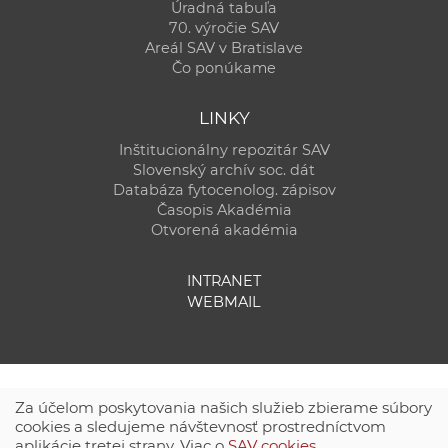
Úradná tabuľa
70. výročie SAV
Areál SAV v Bratislave
Čo ponúkame
LINKY
Inštitucionálny repozitár SAV
Slovenský archív soc. dát
Databáza fytocenolog. zápisov
Časopis Akadémia
Otvorená akadémia
INTRANET
WEBMAIL
Za účelom poskytovania našich služieb zbierame súbory
cookies a sledujeme návštevnosť prostredníctvom
aplikácie tretej strany. Viac o
SAV cookies
.