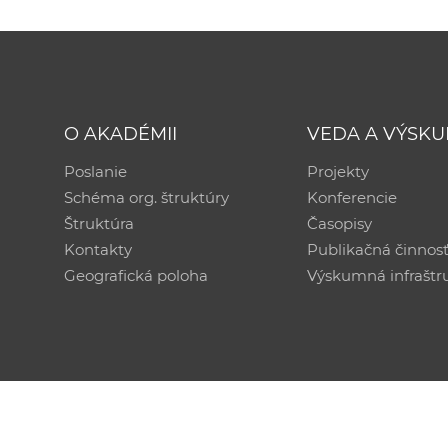
O AKADÉMII
VEDA A VÝSK
Poslanie
Projekty
Schéma org. štruktúry
Konferencie
Štruktúra
Časopisy
Kontakty
Publikačná činnos
Geografická poloha
Výskumná infraštr