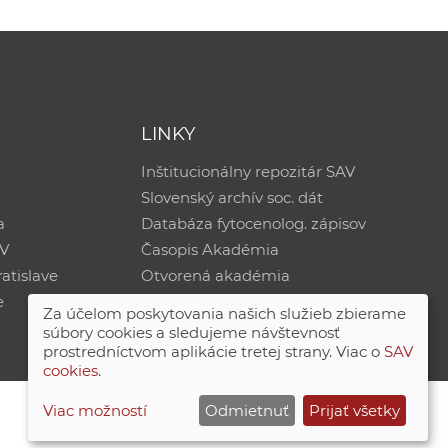
LINKY
Inštitucionálny repozitár SAV
Slovenský archív soc. dát
a
Databáza fytocenolog. zápisov
AV
Časopis Akadémia
atislave
Otvorená akadémia
e
Za účelom poskytovania našich služieb zbierame
súbory cookies a sledujeme návštevnosť
prostredníctvom aplikácie tretej strany. Viac o
SAV
cookies
.
Viac možností
Odmietnuť
Prijať všetky