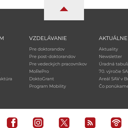
UM
VZDELÁVANIE
AKTUÁLNE
Pre doktorandov
Aktuality
Pre post-doktorandov
Newsletter
Pre vedeckých pracovníkov
Úradná tabuľ
ť
MoRePro
70. výročie S
uktúra
DoktoGrant
Areál SAV v Br
Program Mobility
Čo ponúkam