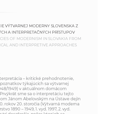
IE VÝTVARNEJ MODERNY SLOVENSKA Z
CH A INTERPRETAČNÝCH PRÍSTUPOV
CIES OF MODERNISM IN SLOVAKIA FROM
ICAL AND INTERPRETIVE APPROACHES
.
erpretácia – kritické prehodnotenie,
poznatkov týkajúcich sa výtvarnej
1948/1949) v aktuálnom domácom
výkrát sme sa o interpretáciu tejto
egom Jánom Abelovským na Ústave dejín
90. rokov 20. storočia (Výtvarná moderna
tvo 1890 – 1949, 1. vyd. 1997, 2. vyd.