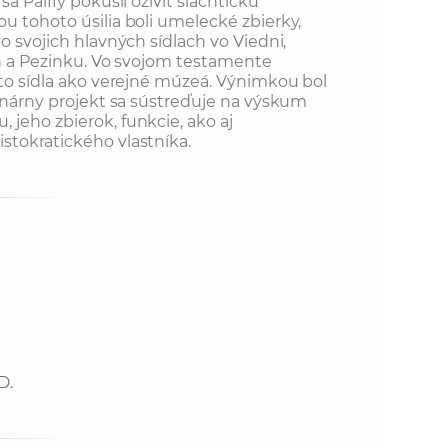
sa Pálffy pokúsil oživiť šľachtickú
u tohoto úsilia boli umelecké zbierky,
vo svojich hlavných sídlach vo Viedni,
ach a Pezinku. Vo svojom testamente
eto sídla ako verejné múzeá. Výnimkou bol
linárny projekt sa sústreďuje na výskum
 jeho zbierok, funkcie, ako aj
stokratického vlastníka.
D.