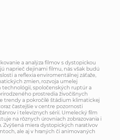
ikovanie a analýza filmov s dystopickou
jú naprieč dejinami filmu, nás však budú
losti a reflexia enviromentálnej záťaže,
matických zmien, rozvoja umelej
 technológií, spoločenských ruptúr a
a prirodzeného prostredia živočíšnych
 trendy a pokročilé štádium klimatickej
oraz častejšie v centre pozornosti
ánrov i televíznych sérií. Umelecký film
ktuje na rôznych úrovniach zobrazovania i
 Zvýšená miera dystopických naratívov
ntoch, ale aj v hraných či animovaných