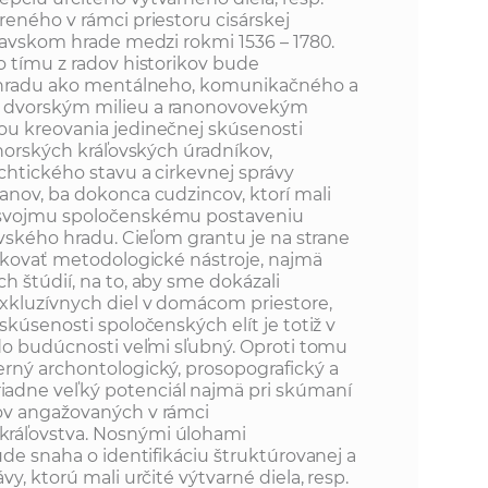
reného v rámci priestoru cisárskej
slavskom hrade medzi rokmi 1536 – 1780.
o tímu z radov historikov bude
o hradu ako mentálneho, komunikačného a
 dvorským milieu a ranonovovekým
ou kreovania jedinečnej skúsenosti
uhorských kráľovských úradníkov,
chtického stavu a cirkevnej správy
anov, ba dokonca cudzincov, ktorí mali
 svojmu spoločenskému postaveniu
avského hradu. Cieľom grantu je na strane
likovať metodologické nástroje, najmä
h štúdií, na to, aby sme dokázali
xkluzívnych diel v domácom priestore,
skúsenosti spoločenských elít je totiž v
 do budúcnosti veľmi sľubný. Oproti tomu
rný archontologický, prosopografický a
adne veľký potenciál najmä pri skúmaní
ov angažovaných v rámci
ráľovstva. Nosnými úlohami
ude snaha o identifikáciu štruktúrovanej a
y, ktorú mali určité výtvarné diela, resp.