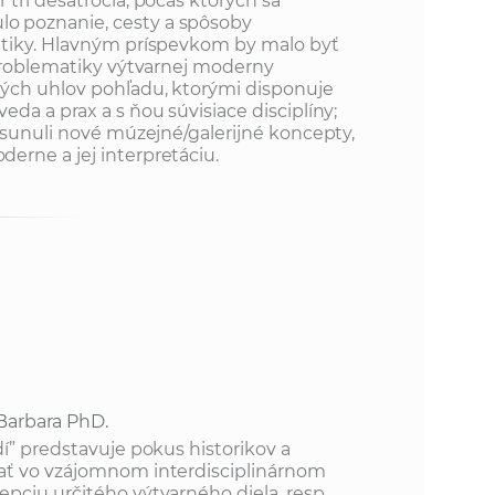
tri desaťročia, počas ktorých sa
 poznanie, cesty a spôsoby
atiky. Hlavným príspevkom by malo byť
 problematiky výtvarnej moderny
vých uhlov pohľadu, ktorými disponuje
da a prax a s ňou súvisiace disciplíny;
posunuli nové múzejné/galerijné koncepty,
rne a jej interpretáciu.
 Barbara PhD.
í” predstavuje pokus historikov a
ať vo vzájomnom interdisciplinárnom
pciu určitého výtvarného diela, resp.