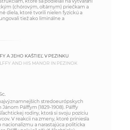
k
rukciám, ktoré sa podieľali na vytváraní
ickým (chórovým, oltárnym) priečkam a
o
n
diela, ktoré tvorili nielen fyzickú a
c
fungovali tiež ako liminálne a
h
k
S
A
a
V
c
FY A JEHO KAŠTIEĽ V PEZINKU
LFFY AND HIS MANOR IN PEZINOK
h
S
Sc.
A
 najvýznamnejších stredoeurópskych
m Jánom Pálffym (1829-1908). Pálffy
ľachtickej rodiny, ktorá si svoju pozíciu
V
ov. V reakcii na zmeny, ktoré priniesla
p nacionalizmu a narastajúca politicka