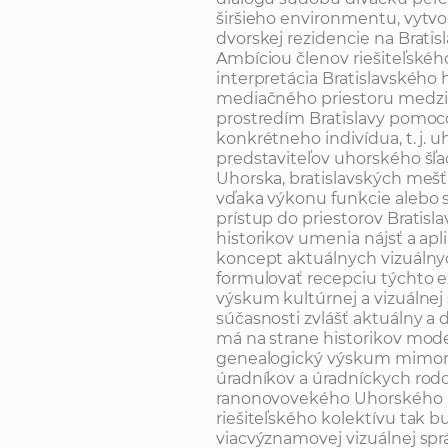
širšieho environmentu, vytvo
dvorskej rezidencie na Brati
Ambíciou členov riešiteľskéh
interpretácia Bratislavskéh
mediačného priestoru medzi
prostredím Bratislavy pomoc
konkrétneho indivídua, t. j. 
predstaviteľov uhorského šľa
Uhorska, bratislavských mešť
vďaka výkonu funkcie alebo
prístup do priestorov Bratisl
historikov umenia nájsť a ap
koncept aktuálnych vizuálnyc
formulovať recepciu týchto e
výskum kultúrnej a vizuálnej 
súčasnosti zvlášť aktuálny a
má na strane historikov mode
genealogický výskum mimori
úradníkov a úradníckych rod
ranonovovekého Uhorského k
riešiteľského kolektívu tak b
viacvýznamovej vizuálnej správ