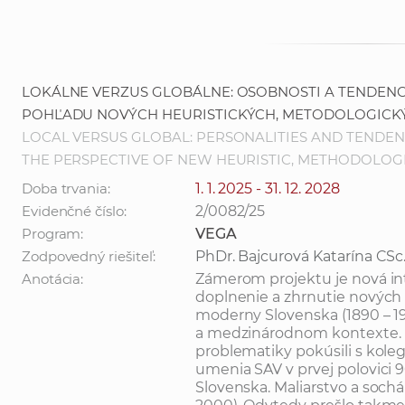
LOKÁLNE VERZUS GLOBÁLNE: OSOBNOSTI A TENDENC
POHĽADU NOVÝCH HEURISTICKÝCH, METODOLOGICKÝ
LOCAL VERSUS GLOBAL: PERSONALITIES AND TENDEN
THE PERSPECTIVE OF NEW HEURISTIC, METHODOLOG
Doba trvania:
1. 1. 2025 - 31. 12. 2028
Evidenčné číslo:
2/0082/25
Program:
VEGA
Zodpovedný riešiteľ:
PhDr. Bajcurová Katarína CSc
Anotácia:
Zámerom projektu je nová int
doplnenie a zhrnutie nových 
moderny Slovenska (1890 – 
a medzinárodnom kontexte. Pr
problematiky pokúsili s kol
umenia SAV v prvej polovici 
Slovenska. Maliarstvo a sochárs