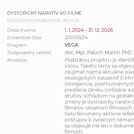
DYSTOPICKÝ NARATÍV VO FILME
DISTOPIAN NARRATIVE IN FILM
Doba trvania:
1. 1. 2024 - 31. 12. 2026
Evidenčné číslo:
2/0055/24
Program:
VEGA
Zodpovedný riešiteľ:
doc. Mgr. Palúch Martin PhD.
Anotácia:
Podstatou projektu je identif
víziou. Takéto témy sa objavu
zaujímať najmä aktuálne súvis
ekologických katastrof či kli
inteligencie, posthumánnych
predikcia zániku civilizácie 
druhov. Vzhľadom na globálne
zmeny je dystopický naratív č
filmárov, obsahom filmových ž
tieto fenomény aktívne refle
prístupov k zvoleným témam.
sa objavuje nie len v dokume
filmoch.