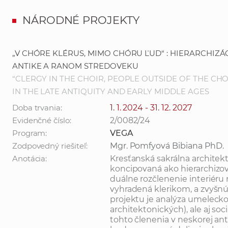
NÁRODNÉ PROJEKTY
„V CHÓRE KLÉRUS, MIMO CHÓRU ĽUD“ : HIERARCHIZ
ANTIKE A RANOM STREDOVEKU
“CLERGY IN THE CHOIR, PEOPLE OUTSIDE OF THE CHO
IN THE LATE ANTIQUITY AND EARLY MIDDLE AGES
Doba trvania:
1. 1. 2024 - 31. 12. 2027
Evidenčné číslo:
2/0082/24
Program:
VEGA
Zodpovedný riešiteľ:
Mgr. Pomfyová Bibiana PhD.
Anotácia:
Kresťanská sakrálna architekt
koncipovaná ako hierarchizova
duálne rozčlenenie interiéru n
vyhradená klerikom, a zvyšnú
projektu je analýza umelecko
architektonických), ale aj so
tohto členenia v neskorej an