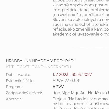
2000). Odvtedy prešlo takmer 
zásadným spôsobom posunulo
interpretácie danej problem
„nasvietenie“ a „prečítanie“
Slovenska z aktuálnych a no
súčasná umeleckohistorická ve
reflexia, ako zmenili a kam 
akademické uvažovanie o mode
HRADBA - NA HRADE A V PODHRADÍ
AT THE CASTLE AND UNDERNEATH
Doba trvania:
1. 7. 2023 - 30. 6. 2027
Evidenčné číslo:
APVV-22-0319
Program:
APVV
Zodpovedný riešiteľ:
doc. Mgr. Mgr. Art. Hodásová
Anotácia:
Projekt “Na hrade a v podhrad
historikov umenia konštruov
dialógu súdobú divácku perce