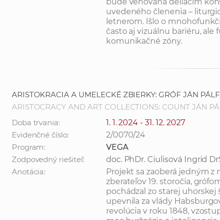
bude venovaná deliacim konšt
uvedeného členenia – liturg
letnerom. Išlo o mnohofunkčné 
často aj vizuálnu bariéru, ale 
komunikačné zóny.
ARISTOKRACIA A UMELECKÉ ZBIERKY: GRÓF JÁN PÁLF
ARISTOCRACY AND ART COLLECTIONS: COUNT JÁN PÁ
Doba trvania:
1. 1. 2024 - 31. 12. 2027
Evidenčné číslo:
2/0070/24
Program:
VEGA
Zodpovedný riešiteľ:
doc. PhDr. Ciulisová Ingrid Dr
Anotácia:
Projekt sa zaoberá jedným z
zberateľov 19. storočia, grófo
pochádzal zo starej uhorskej š
upevnila za vlády Habsburgovc
revolúcia v roku 1848, vzostu