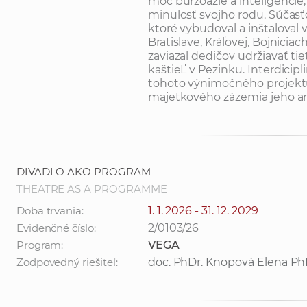
moc buržoázie a inteligencie, 
minulosť svojho rodu. Súčasťo
ktoré vybudoval a inštaloval 
Bratislave, Kráľovej, Bojnici
zaviazal dedičov udržiavať ti
kaštieĽ v Pezinku. Interdicip
tohoto výnimočného projektu,
majetkového zázemia jeho ari
DIVADLO AKO PROGRAM
THEATRE AS A PROGRAMME
Doba trvania:
1. 1. 2026 - 31. 12. 2029
Evidenčné číslo:
2/0103/26
Program:
VEGA
Zodpovedný riešiteľ:
doc. PhDr. Knopová Elena Ph