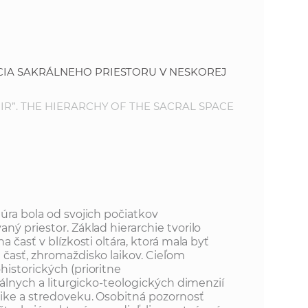
o
v
n
n
í
i
č
ÁCIA SAKRÁLNEHO PRIESTORU V NESKOREJ
k
e
a
IR”. THE HIERARCHY OF THE SACRAL SPACE
c
n
h
a
a
p
r
s
a
úra bola od svojich počiatkov
c
ný priestor. Základ hierarchie tvorilo
t
o
a časť v blízkosti oltára, ktorá mala byť
 časť, zhromaždisko laikov. Cieľom
v
r
historických (prioritne
n
ciálnych a liturgicko-teologických dimenzií
í
tike a stredoveku. Osobitná pozornosť
á