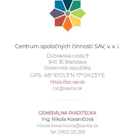
e
v
p
r
a
c
Centrum spoločných činností SAV, v. v. i.
o
Dúbravská cesta 9
v
845 35 Bratislava
n
Slovenská republika
í
GPS:
48°10'01.3"N 17°04'23.1"E
č
https://csc.sav.sk
k
csc@savba.sk
a
c
h
GENERÁLNA RIADITEĽKA
a
Ing. Nikola Kovaničová
p
nikola.kovanicova@savba.sk
Tel: 0902 125 299
r