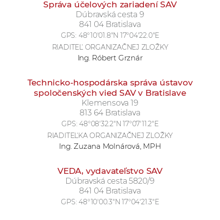
Správa účelových zariadení SAV
Dúbravská cesta 9
841 04 Bratislava
GPS:
48°10'01.8"N 17°04'22.0"E
RIADITEĽ ORGANIZAČNEJ ZLOŽKY
Ing. Róbert Grznár
Technicko-hospodárska správa ústavov
spoločenských vied SAV v Bratislave
Klemensova 19
813 64 Bratislava
GPS:
48°08'32.2"N 17°07'11.2"E
RIADITEĽKA ORGANIZAČNEJ ZLOŽKY
Ing. Zuzana Molnárová, MPH
VEDA, vydavateľstvo SAV
Dúbravská cesta 5820/9
841 04 Bratislava
GPS:
48°10'00.3"N 17°04'21.3"E