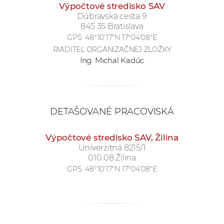
Výpočtové stredisko SAV
Dúbravská cesta 9
845 35 Bratislava
GPS:
48°10'17"N 17°04'08"E
RIADITEĽ ORGANIZAČNEJ ZLOŽKY
Ing. Michal Kadúc
DETAŠOVANÉ PRACOVISKÁ
Výpočtové stredisko SAV, Žilina
Univerzitná 8215/1
010 08 Žilina
GPS:
48°10'17"N 17°04'08"E