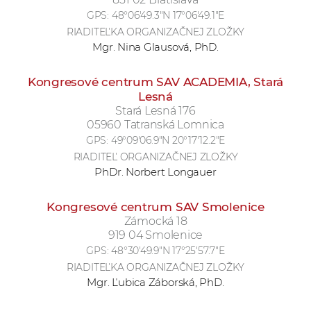
GPS:
48°06'49.3"N 17°06'49.1"E
RIADITEĽKA ORGANIZAČNEJ ZLOŽKY
Mgr. Nina Glausová, PhD.
Kongresové centrum SAV ACADEMIA, Stará
Lesná
Stará Lesná 176
05960 Tatranská Lomnica
GPS:
49°09'06.9"N 20°17'12.2"E
RIADITEĽ ORGANIZAČNEJ ZLOŽKY
PhDr. Norbert Longauer
Kongresové centrum SAV Smolenice
Zámocká 18
919 04 Smolenice
GPS:
48°30'49.9"N 17°25'57.7"E
RIADITEĽKA ORGANIZAČNEJ ZLOŽKY
Mgr. Ľubica Záborská, PhD.