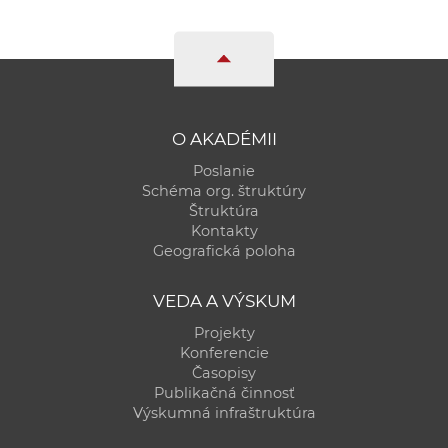
O AKADÉMII
Poslanie
Schéma org. štruktúry
Štruktúra
Kontakty
Geografická poloha
VEDA A VÝSKUM
Projekty
Konferencie
Časopisy
Publikačná činnosť
Výskumná infraštruktúra