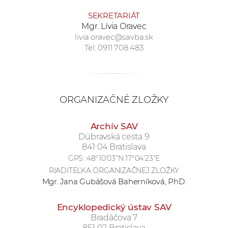
a
SEKRETARIÁT
c
Mgr. Lívia Oravec
o
livia.oravec@savba.sk
v
Tel: 0911 708 483
n
í
k
o
ORGANIZAČNÉ ZLOŽKY
c
h
Archív SAV
S
Dúbravská cesta 9
841 04 Bratislava
A
GPS:
48°10'03"N 17°04'23"E
V
RIADITEĽKA ORGANIZAČNEJ ZLOŽKY
Mgr. Jana Gubášová Baherníková, PhD.
Encyklopedický ústav SAV
Bradáčova 7
851 02 Bratislava