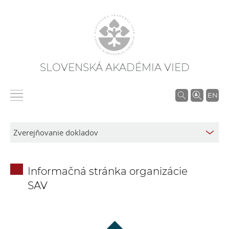
SLOVENSKÁ AKADÉMIA VIED
V
EN
y
h
ľ
a
d
Informačná stránka organizácie
á
SAV
v
a
n
i