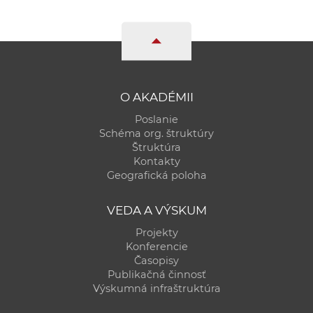
O AKADÉMII
Poslanie
Schéma org. štruktúry
Štruktúra
Kontakty
Geografická poloha
VEDA A VÝSKUM
Projekty
Konferencie
Časopisy
Publikačná činnosť
Výskumná infraštruktúra