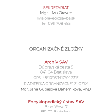
a
SEKRETARIÁT
c
Mgr. Lívia Oravec
o
livia.oravec@savba.sk
v
Tel: 0911 708 483
n
í
k
o
ORGANIZAČNÉ ZLOŽKY
c
h
Archív SAV
S
Dúbravská cesta 9
841 04 Bratislava
A
GPS:
48°10'03"N 17°04'23"E
V
RIADITEĽKA ORGANIZAČNEJ ZLOŽKY
Mgr. Jana Gubášová Baherníková, PhD.
Encyklopedický ústav SAV
Bradáčova 7
851 02 Bratislava