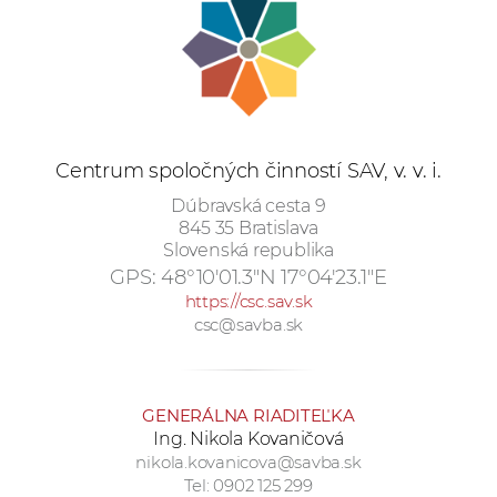
e
v
p
r
a
c
Centrum spoločných činností SAV, v. v. i.
o
Dúbravská cesta 9
v
845 35 Bratislava
n
Slovenská republika
í
GPS:
48°10'01.3"N 17°04'23.1"E
č
https://csc.sav.sk
k
csc@savba.sk
a
c
h
GENERÁLNA RIADITEĽKA
a
Ing. Nikola Kovaničová
p
nikola.kovanicova@savba.sk
Tel: 0902 125 299
r