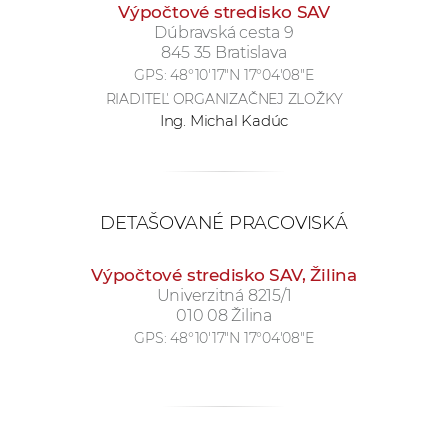
Výpočtové stredisko SAV
Dúbravská cesta 9
845 35 Bratislava
GPS:
48°10'17"N 17°04'08"E
RIADITEĽ ORGANIZAČNEJ ZLOŽKY
Ing. Michal Kadúc
DETAŠOVANÉ PRACOVISKÁ
Výpočtové stredisko SAV, Žilina
Univerzitná 8215/1
010 08 Žilina
GPS:
48°10'17"N 17°04'08"E