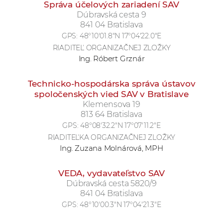
Správa účelových zariadení SAV
Dúbravská cesta 9
841 04 Bratislava
GPS:
48°10'01.8"N 17°04'22.0"E
RIADITEĽ ORGANIZAČNEJ ZLOŽKY
Ing. Róbert Grznár
Technicko-hospodárska správa ústavov
spoločenských vied SAV v Bratislave
Klemensova 19
813 64 Bratislava
GPS:
48°08'32.2"N 17°07'11.2"E
RIADITEĽKA ORGANIZAČNEJ ZLOŽKY
Ing. Zuzana Molnárová, MPH
VEDA, vydavateľstvo SAV
Dúbravská cesta 5820/9
841 04 Bratislava
GPS:
48°10'00.3"N 17°04'21.3"E