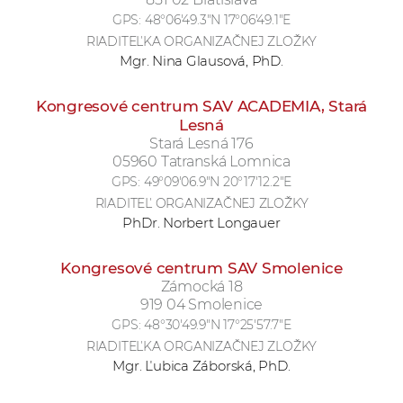
GPS:
48°06'49.3"N 17°06'49.1"E
RIADITEĽKA ORGANIZAČNEJ ZLOŽKY
Mgr. Nina Glausová, PhD.
Kongresové centrum SAV ACADEMIA, Stará
Lesná
Stará Lesná 176
05960 Tatranská Lomnica
GPS:
49°09'06.9"N 20°17'12.2"E
RIADITEĽ ORGANIZAČNEJ ZLOŽKY
PhDr. Norbert Longauer
Kongresové centrum SAV Smolenice
Zámocká 18
919 04 Smolenice
GPS:
48°30'49.9"N 17°25'57.7"E
RIADITEĽKA ORGANIZAČNEJ ZLOŽKY
Mgr. Ľubica Záborská, PhD.