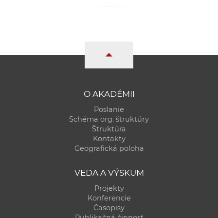
a
c
o
v
n
í
k
o
O AKADÉMII
c
Poslanie
h
Schéma org. štruktúry
Štruktúra
S
Kontakty
A
Geografická poloha
V
VEDA A VÝSKUM
Projekty
Konferencie
Časopisy
Publikačná činnosť