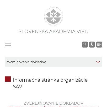
SLOVENSKÁ AKADÉMIA VIED
V
EN
y
h
ľ
a
d
Informačná stránka organizácie
á
SAV
v
a
n
ZVEREJŇOVANIE DOKLADOV
i