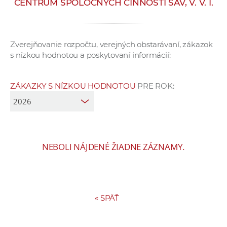
CENTRUM SPOLOČNÝCH ČINNOSTÍ SAV, V. V. I.
e
v
p
Zverejňovanie rozpočtu, verejných obstarávaní, zákazok
r
s nízkou hodnotou a poskytovaní informácií:
a
c
o
ZÁKAZKY S NÍZKOU HODNOTOU
PRE ROK:
v
n
í
č
NEBOLI NÁJDENÉ ŽIADNE ZÁZNAMY.
k
a
c
h
a
«
SPÄŤ
p
r