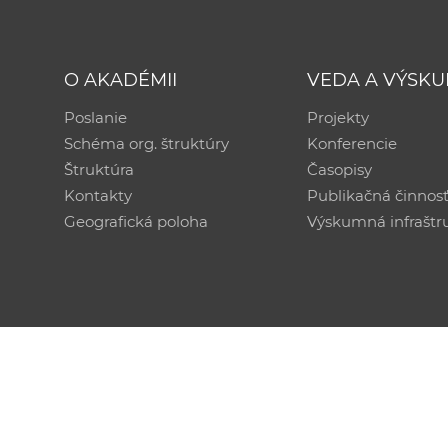
O AKADÉMII
VEDA A VÝSK
Poslanie
Projekty
Schéma org. štruktúry
Konferencie
Štruktúra
Časopisy
Kontakty
Publikačná činnos
Geografická poloha
Výskumná infraštr