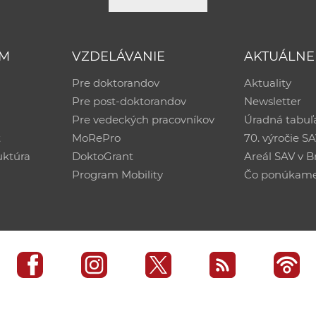
UM
VZDELÁVANIE
AKTUÁLNE
Pre doktorandov
Aktuality
Pre post-doktorandov
Newsletter
Pre vedeckých pracovníkov
Úradná tabuľ
ť
MoRePro
70. výročie S
uktúra
DoktoGrant
Areál SAV v Br
Program Mobility
Čo ponúkam