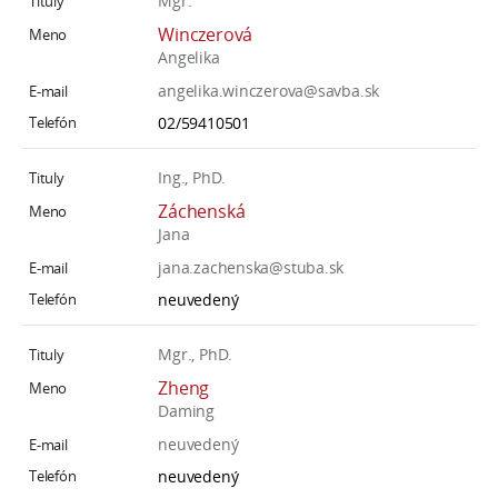
Mgr.
Winczerová
Angelika
angelika.winczerova@savba.sk
02/59410501
Ing., PhD.
Záchenská
Jana
jana.zachenska@stuba.sk
neuvedený
Mgr., PhD.
Zheng
Daming
neuvedený
neuvedený