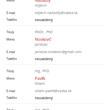
Nádaždy
Vojtech
vojtech.nadazdy@savba.sk
neuvedený
RNDr., PhD
Noskovič
Jaroslav
jaroslav.noskovic@gmail.com
neuvedený
Ing., PhD.
Pavlík
Viliam
viliam.pavlik@savba.sk
neuvedený
Ing., PhD.