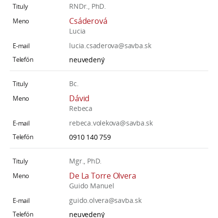
RNDr., PhD.
Csáderová
Lucia
lucia.csaderova@savba.sk
neuvedený
Bc.
Dávid
Rebeca
rebeca.volekova@savba.sk
0910 140 759
Mgr., PhD.
De La Torre Olvera
Guido Manuel
guido.olvera@savba.sk
neuvedený