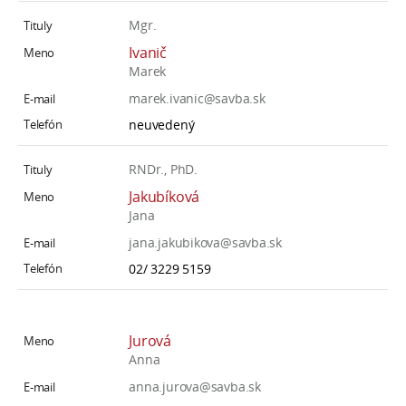
Mgr.
Ivanič
Marek
marek.ivanic@savba.sk
neuvedený
RNDr., PhD.
Jakubíková
Jana
jana.jakubikova@savba.sk
02/ 3229 5159
Jurová
Anna
anna.jurova@savba.sk