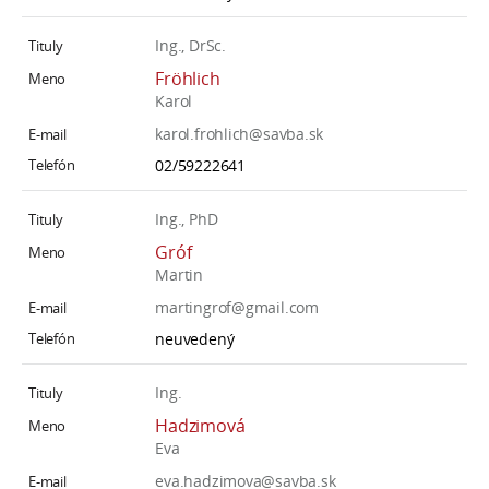
Ing., DrSc.
Fröhlich
Karol
karol.frohlich@savba.sk
02/59222641
Ing., PhD
Gróf
Martin
martingrof@gmail.com
neuvedený
Ing.
Hadzimová
Eva
eva.hadzimova@savba.sk