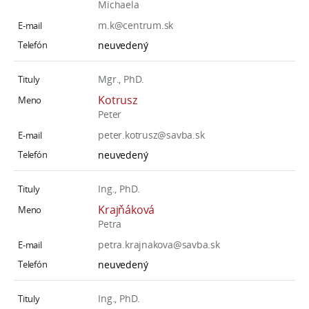
Michaela
m.k@centrum.sk
neuvedený
Mgr., PhD.
Kotrusz
Peter
peter.kotrusz@savba.sk
neuvedený
Ing., PhD.
Krajňáková
Petra
petra.krajnakova@savba.sk
neuvedený
Ing., PhD.