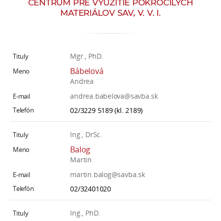
CENTRUM PRE VYUŽITIE POKROČILÝCH
e
MATERIÁLOV SAV, V. V. I.
v
p
r
a
Mgr., PhD.
c
Bábelová
o
Andrea
v
andrea.babelova@savba.sk
n
02/3229 5189 (kl. 2189)
í
č
Ing., DrSc.
k
Balog
a
Martin
c
martin.balog@savba.sk
h
02/32401020
a
p
Ing., PhD.
r