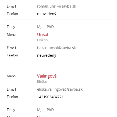
roman.uhrik@savba.sk
neuvedený
Mgr., PhD
Unsal
Hakan
hakan.unsal@savba.sk
neuvedený
Vailingová
Eliška
eliska.vailingova@savba.sk
+421903494721
Mgr., PhD.