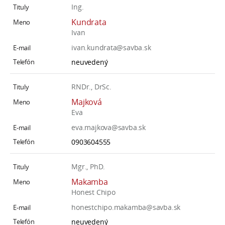
Ing.
Kundrata
Ivan
ivan.kundrata@savba.sk
neuvedený
RNDr., DrSc.
Majková
Eva
eva.majkova@savba.sk
0903604555
Mgr., PhD.
Makamba
Honest Chipo
honestchipo.makamba@savba.sk
neuvedený