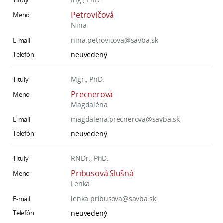
Petrovičová
Nina
nina.petrovicova@savba.sk
neuvedený
Mgr., PhD.
Precnerová
Magdaléna
magdalena.precnerova@savba.sk
neuvedený
RNDr., PhD.
Pribusová Slušná
Lenka
lenka.pribusova@savba.sk
neuvedený