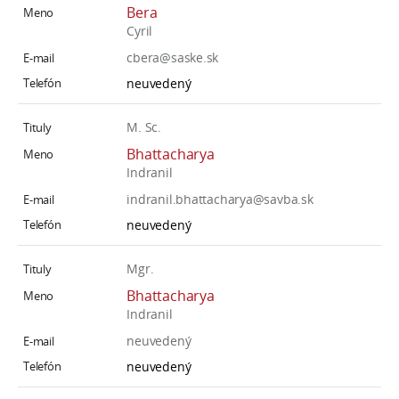
Bera
a
Cyril
c
cbera@saske.sk
o
v
neuvedený
n
í
M. Sc.
k
Bhattacharya
o
Indranil
c
indranil.bhattacharya@savba.sk
h
neuvedený
S
A
Mgr.
V
Bhattacharya
Indranil
neuvedený
neuvedený