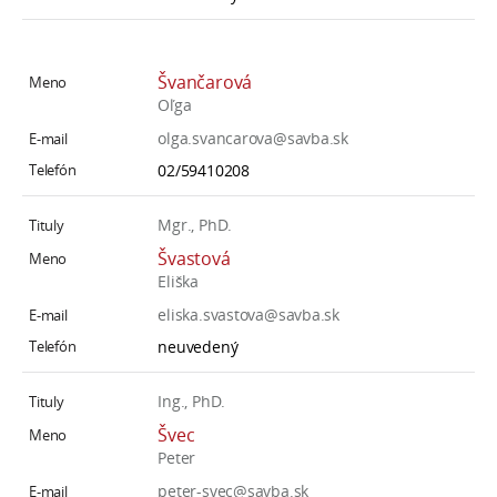
Švančarová
Oľga
olga.svancarova@savba.sk
02/59410208
Mgr., PhD.
Švastová
Eliška
eliska.svastova@savba.sk
neuvedený
Ing., PhD.
Švec
Peter
peter-svec@savba.sk