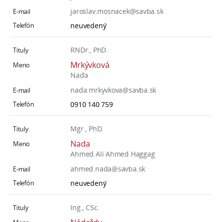
jaroslav.mosnacek@savba.sk
neuvedený
RNDr., PhD.
Mrkývková
Naďa
nada.mrkyvkova@savba.sk
0910 140 759
Mgr., PhD.
Nada
Ahmed Ali Ahmed Haggag
ahmed.nada@savba.sk
neuvedený
Ing., CSc.