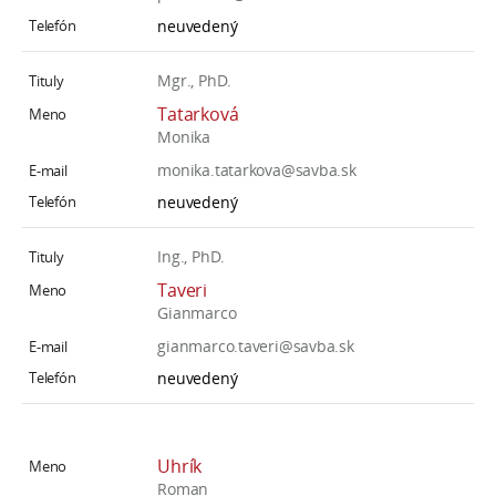
neuvedený
Mgr., PhD.
Tatarková
Monika
monika.tatarkova@savba.sk
neuvedený
Ing., PhD.
Taveri
Gianmarco
gianmarco.taveri@savba.sk
neuvedený
Uhrík
Roman