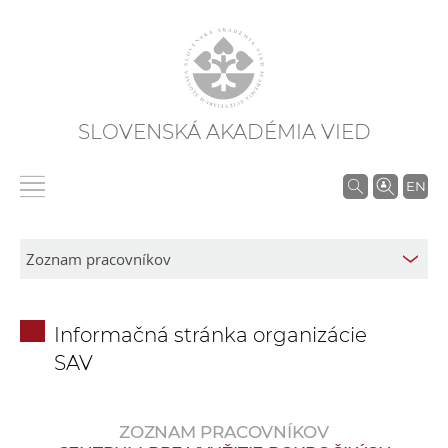
SLOVENSKÁ AKADÉMIA VIED
V
EN
y
h
ľ
a
d
Informačná stránka organizácie
á
SAV
v
a
n
ZOZNAM PRACOVNÍKOV
i