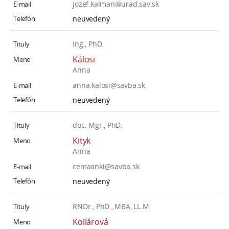
jozef.kalman@urad.sav.sk
neuvedený
Ing., PhD.
Kálosi
Anna
anna.kalosi@savba.sk
neuvedený
doc. Mgr., PhD.
Kityk
Anna
cemaanki@savba.sk
neuvedený
RNDr., PhD., MBA, LL.M
Kollárová