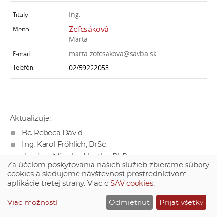
Ing.
Zofcsáková
Marta
marta.zofcsakova@savba.sk
02/59222053
Aktualizuje:
Bc. Rebeca Dávid
Ing. Karol Fröhlich, DrSc.
doc. Ing. Miroslav Hnatko, PhD.
Za účelom poskytovania našich služieb zbierame súbory
Ing. Mária Jusková
cookies a sledujeme návštevnosť prostredníctvom
RNDr. Eva Majková, DrSc.
aplikácie tretej strany. Viac o
SAV cookies
.
Viac možností
Odmietnuť
Prijať všetky