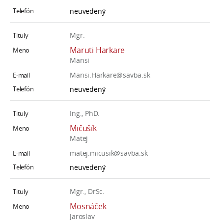
neuvedený
Mgr.
Maruti Harkare
Mansi
Mansi.Harkare@savba.sk
neuvedený
Ing., PhD.
Mičušík
Matej
matej.micusik@savba.sk
neuvedený
Mgr., DrSc.
Mosnáček
Jaroslav