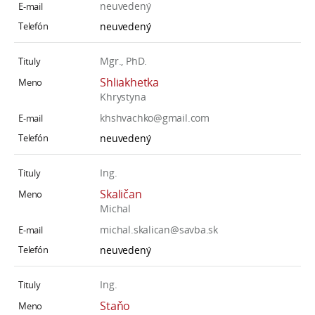
neuvedený
neuvedený
Mgr., PhD.
Shliakhetka
Khrystyna
khshvachko@gmail.com
neuvedený
Ing.
Skaličan
Michal
michal.skalican@savba.sk
neuvedený
Ing.
Staňo