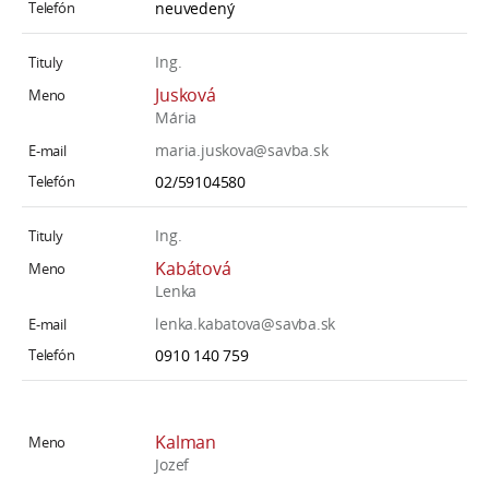
neuvedený
Ing.
Jusková
Mária
maria.juskova@savba.sk
02/59104580
Ing.
Kabátová
Lenka
lenka.kabatova@savba.sk
0910 140 759
Kalman
Jozef