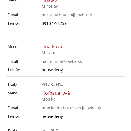
Hnatko
Miroslav
miroslav.hnatko@savba.sk
0910 140 759
Hnatková
Miriam
uachmima@savba.sk
neuvedený
RNDR., PhD.
Hofbauerová
Monika
monika.hofbauerova@savba.sk
neuvedený
Ing., PhD.