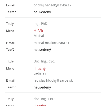
ondrej.hanzel@savba.sk
neuvedený
Ing., PhD.
Hičák
Michal
michal.hicak@savba.sk
neuvedený
Doc. Ing., CSc.
Hluchý
Ladislav
ladislav.hluchy@savba.sk
neuvedený
doc. Ing., PhD.