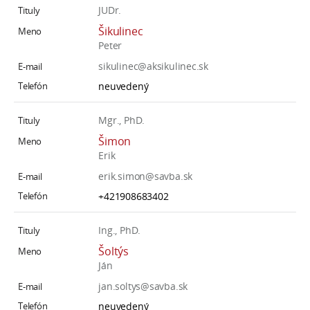
JUDr.
Šikulinec
Peter
sikulinec@aksikulinec.sk
neuvedený
Mgr., PhD.
Šimon
Erik
erik.simon@savba.sk
+421908683402
Ing., PhD.
Šoltýs
Ján
jan.soltys@savba.sk
neuvedený