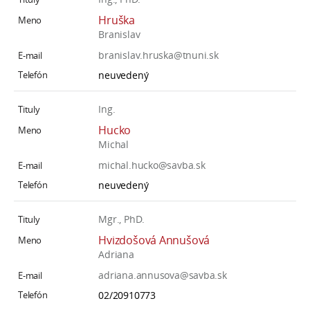
Hruška
Branislav
branislav.hruska@tnuni.sk
neuvedený
Ing.
Hucko
Michal
michal.hucko@savba.sk
neuvedený
Mgr., PhD.
Hvizdošová Annušová
Adriana
adriana.annusova@savba.sk
02/20910773