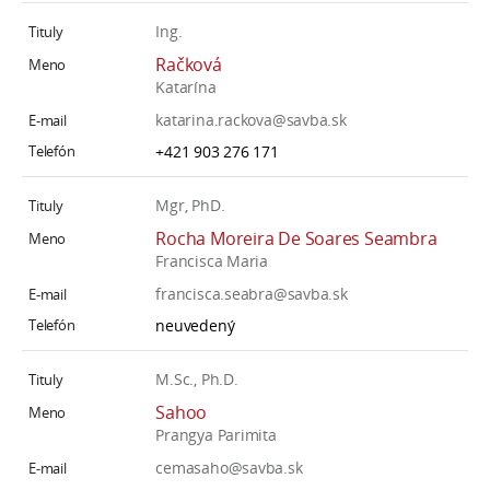
Ing.
Račková
Katarína
katarina.rackova@savba.sk
+421 903 276 171
Mgr, PhD.
Rocha Moreira De Soares Seambra
Francisca Maria
francisca.seabra@savba.sk
neuvedený
M.Sc., Ph.D.
Sahoo
Prangya Parimita
cemasaho@savba.sk