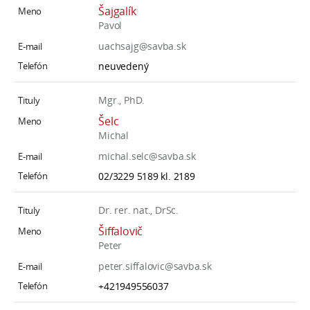
Šajgalík
Pavol
uachsajg@savba.sk
neuvedený
Mgr., PhD.
Šelc
Michal
michal.selc@savba.sk
02/3229 5189 kl. 2189
Dr. rer. nat., DrSc.
Šiffalovič
Peter
peter.siffalovic@savba.sk
+421949556037