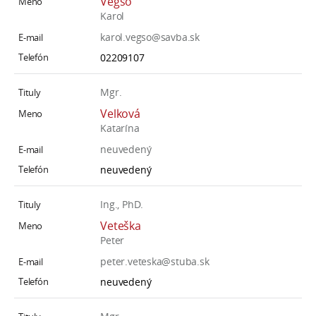
Végso
Karol
karol.vegso@savba.sk
02209107
Mgr.
Velková
Katarína
neuvedený
neuvedený
Ing., PhD.
Veteška
Peter
peter.veteska@stuba.sk
neuvedený