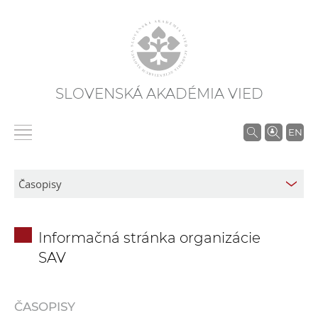
SLOVENSKÁ AKADÉMIA VIED
V
EN
y
h
ľ
a
d
Informačná stránka organizácie
á
SAV
v
a
n
ČASOPISY
i