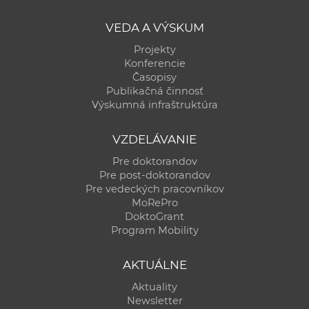
a
VEDA A VÝSKUM
c
o
Projekty
v
Konferencie
Časopisy
n
Publikačná činnosť
í
Výskumná infraštruktúra
k
o
VZDELÁVANIE
c
Pre doktorandov
h
Pre post-doktorandov
S
Pre vedeckých pracovníkov
A
MoRePro
DoktoGrant
V
Program Mobility
AKTUÁLNE
Aktuality
Newsletter