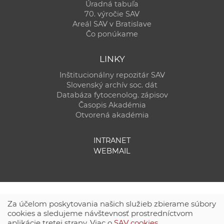
Úradná tabuľa
70. výročie SAV
Areál SAV v Bratislave
Čo ponúkame
LINKY
Inštitucionálny repozitár SAV
Slovenský archív soc. dát
Databáza fytocenolog. zápisov
Časopis Akadémia
Otvorená akadémia
INTRANET
WEBMAIL
Za účelom poskytovania našich služieb zbierame súbory
cookies a sledujeme návštevnosť prostredníctvom
aplikácie tretej strany. Viac o
SAV cookies
.