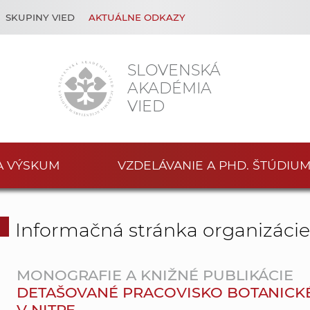
SKUPINY VIED
AKTUÁLNE ODKAZY
SLOVENSKÁ
AKADÉMIA
VIED
A VÝSKUM
VZDELÁVANIE A PHD. ŠTÚDIU
Informačná stránka organizáci
MONOGRAFIE A KNIŽNÉ PUBLIKÁCIE
DETAŠOVANÉ PRACOVISKO BOTANICKÉHO
V NITRE