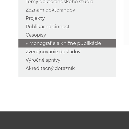
Témy doktorandského štúdia
Zoznam doktorandov
Projekty
Publikačná činnosť
Časopisy
Monografie a knižné publikácie
Zverejňovanie dokladov
Výročné správy
Akreditačný dotazník