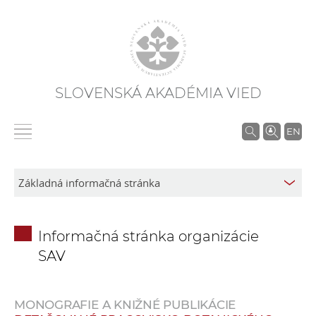
SLOVENSKÁ AKADÉMIA VIED
V
EN
y
h
ľ
a
d
Informačná stránka organizácie
á
SAV
v
a
n
MONOGRAFIE A KNIŽNÉ PUBLIKÁCIE
i