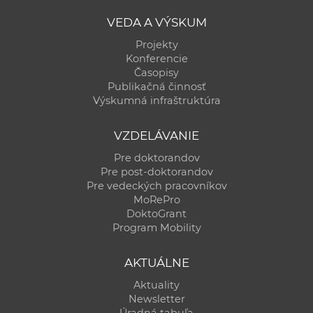
a
VEDA A VÝSKUM
c
Projekty
o
Konferencie
v
Časopisy
n
Publikačná činnosť
í
Výskumná infraštruktúra
k
o
VZDELÁVANIE
c
Pre doktorandov
h
Pre post-doktorandov
S
Pre vedeckých pracovníkov
MoRePro
A
DoktoGrant
V
Program Mobility
AKTUÁLNE
Aktuality
Newsletter
Úradná tabuľa