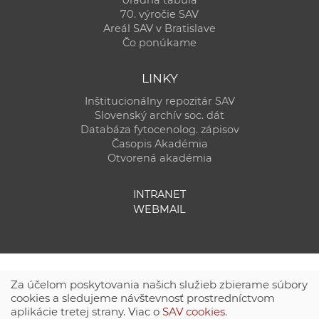
70. výročie SAV
Areál SAV v Bratislave
Čo ponúkame
LINKY
Inštitucionálny repozitár SAV
Slovenský archív soc. dát
Databáza fytocenolog. zápisov
Časopis Akadémia
Otvorená akadémia
INTRANET
WEBMAIL
Za účelom poskytovania našich služieb zbierame súbory
cookies a sledujeme návštevnosť prostredníctvom
aplikácie tretej strany. Viac o
SAV cookies
.