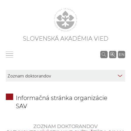
SLOVENSKÁ AKADÉMIA VIED
V
EN
y
h
ľ
a
d
Informačná stránka organizácie
á
SAV
v
a
n
ZOZNAM DOKTORANDOV
i