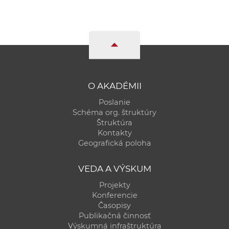
O AKADÉMII
Poslanie
Schéma org. štruktúry
Štruktúra
Kontakty
Geografická poloha
VEDA A VÝSKUM
Projekty
Konferencie
Časopisy
Publikačná činnosť
Výskumná infraštruktúra