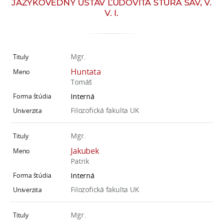
JAZYKOVEDNÝ ÚSTAV ĽUDOVÍTA ŠTÚRA SAV, V.
e
V. I.
v
p
r
a
Mgr.
c
Huntata
o
Tomáš
v
Interná
n
Filozofická fakulta UK
í
č
Mgr.
k
Jakubek
a
Patrik
c
Interná
h
Filozofická fakulta UK
a
p
Mgr.
r