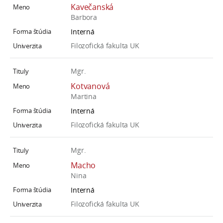
Kavečanská
a
Barbora
c
Interná
o
v
Filozofická fakulta UK
n
í
Mgr.
k
Kotvanová
o
Martina
c
Interná
h
Filozofická fakulta UK
S
A
Mgr.
V
Macho
Nina
Interná
Filozofická fakulta UK