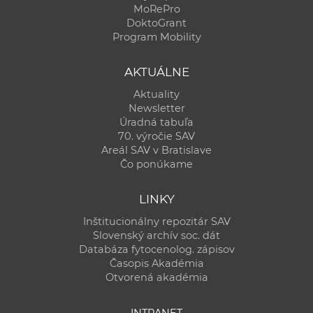
MoRePro
DoktoGrant
Program Mobility
AKTUÁLNE
Aktuality
Newsletter
Úradná tabuľa
70. výročie SAV
Areál SAV v Bratislave
Čo ponúkame
LINKY
Inštitucionálny repozitár SAV
Slovenský archív soc. dát
Databáza fytocenolog. zápisov
Časopis Akadémia
Otvorená akadémia
INTRANET