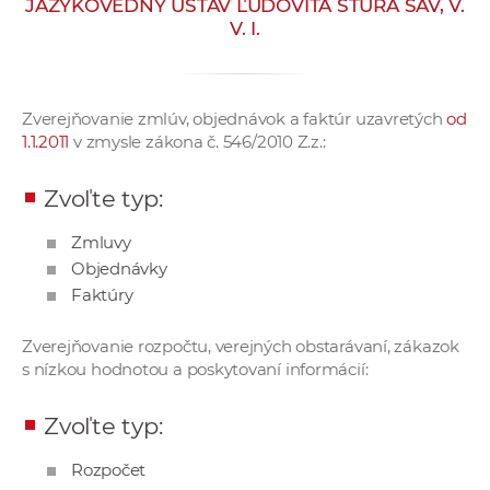
JAZYKOVEDNÝ ÚSTAV ĽUDOVÍTA ŠTÚRA SAV, V.
e
V. I.
v
p
r
Zverejňovanie zmlúv, objednávok a faktúr uzavretých
od
a
1.1.2011
v zmysle zákona č. 546/2010 Z.z.:
c
o
Zvoľte typ:
v
n
Zmluvy
í
Objednávky
č
Faktúry
k
a
Zverejňovanie rozpočtu, verejných obstarávaní, zákazok
s nízkou hodnotou a poskytovaní informácií:
c
h
Zvoľte typ:
a
p
Rozpočet
r