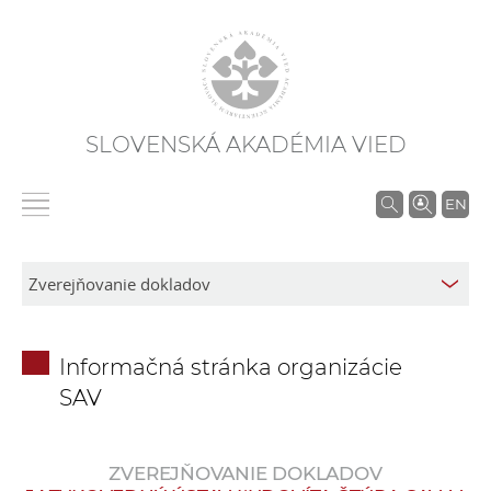
SLOVENSKÁ AKADÉMIA VIED
V
EN
y
h
ľ
a
d
Informačná stránka organizácie
á
SAV
v
a
n
ZVEREJŇOVANIE DOKLADOV
i