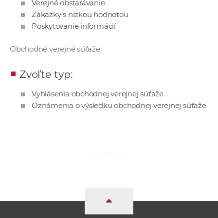
Verejné obstarávanie
a
Zákazky s nízkou hodnotou
c
Poskytovanie informácií
o
v
Obchodné verejné súťaže:
n
í
Zvoľte typ:
k
o
Vyhlásenia obchodnej verejnej súťaže
c
Oznámenia o výsledku obchodnej verejnej súťaže
h
S
A
V