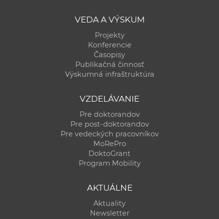
a
VEDA A VÝSKUM
c
o
Projekty
v
Konferencie
Časopisy
n
Publikačná činnosť
í
Výskumná infraštruktúra
k
o
VZDELÁVANIE
c
Pre doktorandov
h
Pre post-doktorandov
S
Pre vedeckých pracovníkov
A
MoRePro
DoktoGrant
V
Program Mobility
AKTUÁLNE
Aktuality
Newsletter