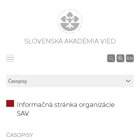
SLOVENSKÁ AKADÉMIA VIED
V
EN
y
h
ľ
a
d
Informačná stránka organizácie
á
SAV
v
a
n
ČASOPISY
i