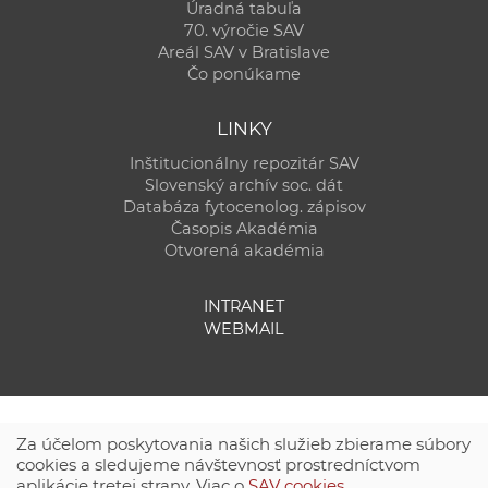
Úradná tabuľa
70. výročie SAV
Areál SAV v Bratislave
Čo ponúkame
LINKY
Inštitucionálny repozitár SAV
Slovenský archív soc. dát
Databáza fytocenolog. zápisov
Časopis Akadémia
Otvorená akadémia
INTRANET
WEBMAIL
Za účelom poskytovania našich služieb zbierame súbory
cookies a sledujeme návštevnosť prostredníctvom
aplikácie tretej strany. Viac o
SAV cookies
.