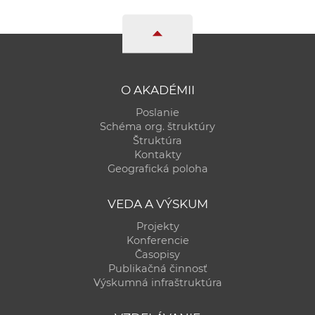
a
c
o
v
n
O AKADÉMII
í
Poslanie
k
Schéma org. štruktúry
o
Štruktúra
c
Kontakty
Geografická poloha
h
S
VEDA A VÝSKUM
A
V
Projekty
Konferencie
Časopisy
Publikačná činnosť
Výskumná infraštruktúra