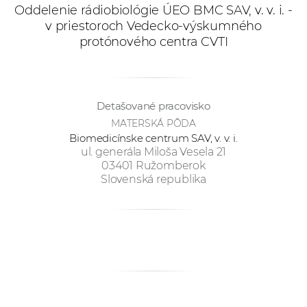
e
Oddelenie rádiobiológie ÚEO BMC SAV, v. v. i. -
v priestoroch Vedecko-výskumného
v
protónového centra CVTI
p
r
a
c
Detašované pracovisko
o
MATERSKÁ PÔDA
v
Biomedicínske centrum SAV, v. v. i.
n
ul. generála Miloša Vesela 21
í
03401 Ružomberok
Slovenská republika
č
k
a
c
h
a
p
r