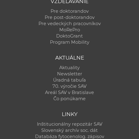
VZDELÁVANIE
Pre doktorandov
Pre post-doktorandov
Pre vedeckých pracovníkov
MoRePro
DoktoGrant
Program Mobility
AKTUÁLNE
Aktuality
Newsletter
Úradná tabuľa
70. výročie SAV
Areál SAV v Bratislave
Čo ponúkame
LINKY
Inštitucionálny repozitár SAV
Slovenský archív soc. dát
Databáza fytocenolog. zápisov