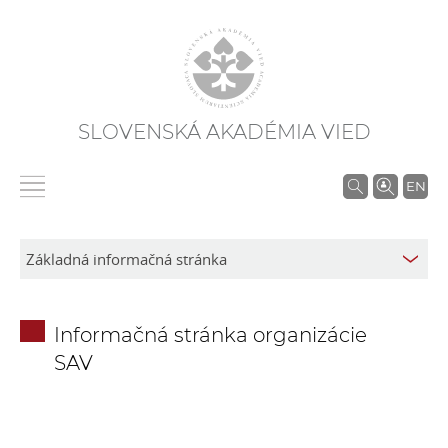
SLOVENSKÁ AKADÉMIA VIED
V
EN
y
h
ľ
a
d
Informačná stránka organizácie
á
SAV
v
a
n
i