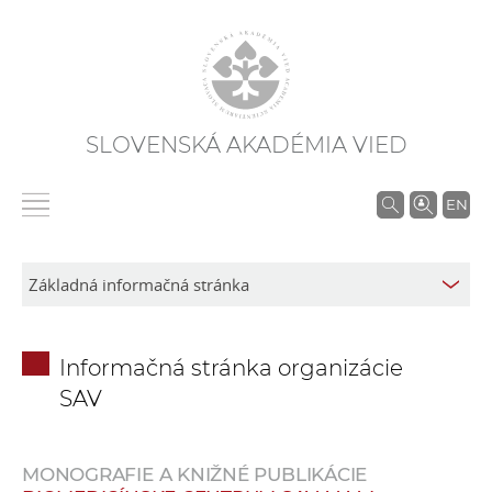
SLOVENSKÁ AKADÉMIA VIED
V
EN
y
h
ľ
a
d
Informačná stránka organizácie
á
SAV
v
a
n
MONOGRAFIE A KNIŽNÉ PUBLIKÁCIE
i