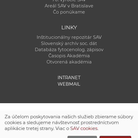
Areál SAV v Bratislave
Čo ponúkame
LINKY
Inštitucionálny repozitár SAV
Slovenský archív soc. dát
Databáza fytocenolog. zápisov
Časopis Akadémia
Otvorená akadémia
INTRANET
WEBMAIL
Za účelom poskytovania našich služieb zbierame súbory
cookies a sledujeme návštevnosť prostredníctvom
aplikácie tretej strany. Viac o
SAV cookies
.
Technická podpora:
CSČ SAV, v. v. i. - Výpočtové stredisko SAV