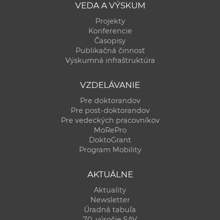
VEDA A VÝSKUM
a
c
Projekty
Konferencie
o
Časopisy
v
Publikačná činnosť
n
Výskumná infraštruktúra
í
k
VZDELÁVANIE
o
Pre doktorandov
c
Pre post-doktorandov
h
Pre vedeckých pracovníkov
MoRePro
S
DoktoGrant
A
Program Mobility
V
AKTUÁLNE
Aktuality
Newsletter
Úradná tabuľa
70. výročie SAV