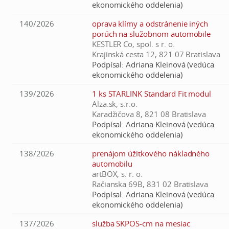
ekonomického oddelenia)
140/2026
oprava klímy a odstránenie iných
porúch na služobnom automobile
KESTLER Co, spol. s r. o.
Krajinská cesta 12, 821 07 Bratislava
Podpísal:
Adriana Kleinová (vedúca
ekonomického oddelenia)
139/2026
1 ks STARLINK Standard Fit modul
Alza.sk, s.r.o.
Karadžičova 8, 821 08 Bratislava
Podpísal:
Adriana Kleinová (vedúca
ekonomického oddelenia)
138/2026
prenájom úžitkového nákladného
automobilu
artBOX, s. r. o.
Račianska 69B, 831 02 Bratislava
Podpísal:
Adriana Kleinová (vedúca
ekonomického oddelenia)
137/2026
služba SKPOS-cm na mesiac