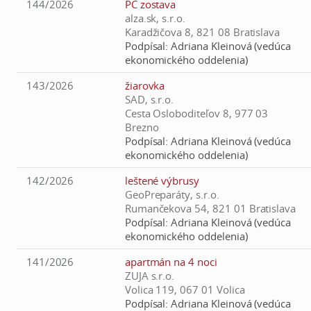
144/2026
PC zostava
alza.sk, s.r.o.
Karadžičova 8, 821 08 Bratislava
Podpísal:
Adriana Kleinová (vedúca
ekonomického oddelenia)
143/2026
žiarovka
SAD, s.r.o.
Cesta Osloboditeľov 8, 977 03
Brezno
Podpísal:
Adriana Kleinová (vedúca
ekonomického oddelenia)
142/2026
leštené výbrusy
GeoPreparáty, s.r.o.
Rumančekova 54, 821 01 Bratislava
Podpísal:
Adriana Kleinová (vedúca
ekonomického oddelenia)
141/2026
apartmán na 4 noci
ZUJA s.r.o.
Volica 119, 067 01 Volica
Podpísal:
Adriana Kleinová (vedúca