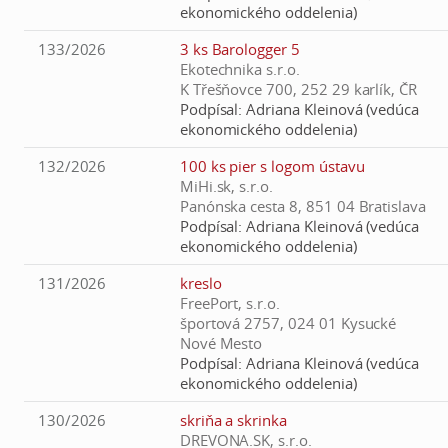
ekonomického oddelenia)
133/2026
3 ks Barologger 5
Ekotechnika s.r.o.
K Třešňovce 700, 252 29 karlík, ČR
Podpísal:
Adriana Kleinová (vedúca
ekonomického oddelenia)
132/2026
100 ks pier s logom ústavu
MiHi.sk, s.r.o.
Panónska cesta 8, 851 04 Bratislava
Podpísal:
Adriana Kleinová (vedúca
ekonomického oddelenia)
131/2026
kreslo
FreePort, s.r.o.
športová 2757, 024 01 Kysucké
Nové Mesto
Podpísal:
Adriana Kleinová (vedúca
ekonomického oddelenia)
130/2026
skriňa a skrinka
DREVONA.SK, s.r.o.