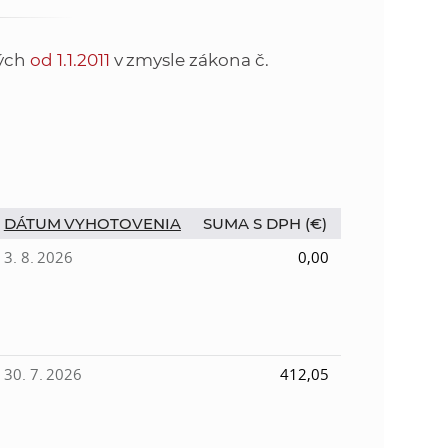
o
v
n
n
tých
od 1.1.2011
v zmysle zákona č.
í
i
č
k
e
a
c
n
h
DÁTUM VYHOTOVENIA
SUMA S DPH (€)
a
a
p
3. 8. 2026
0,00
r
s
a
c
t
o
30. 7. 2026
412,05
v
r
n
í
á