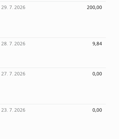
k
29. 7. 2026
200,00
o
n
c
h
k
S
A
28. 7. 2026
9,84
a
V
c
27. 7. 2026
0,00
h
S
A
23. 7. 2026
0,00
V