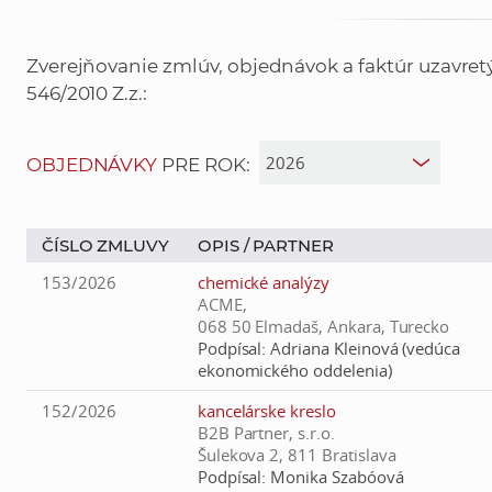
Zverejňovanie zmlúv, objednávok a faktúr uzavre
546/2010 Z.z.:
OBJEDNÁVKY
PRE ROK:
ČÍSLO ZMLUVY
OPIS /
PARTNER
153/2026
chemické analýzy
ACME,
068 50 Elmadaš, Ankara, Turecko
Podpísal:
Adriana Kleinová (vedúca
ekonomického oddelenia)
152/2026
kancelárske kreslo
B2B Partner, s.r.o.
Šulekova 2, 811 Bratislava
Podpísal:
Monika Szabóová