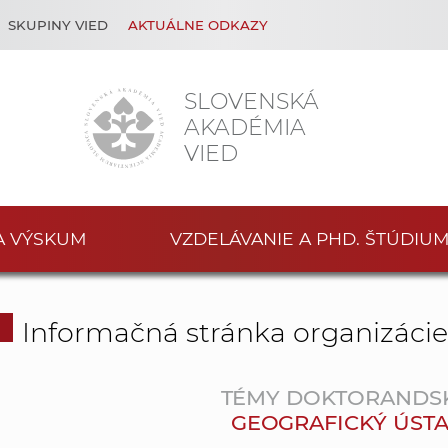
SKUPINY VIED
AKTUÁLNE ODKAZY
SLOVENSKÁ
AKADÉMIA
VIED
A VÝSKUM
VZDELÁVANIE A PHD. ŠTÚDIU
Informačná stránka organizáci
TÉMY DOKTORANDS
GEOGRAFICKÝ ÚSTAV S