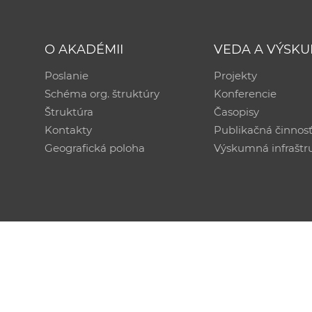
O AKADÉMII
VEDA A VÝSK
Poslanie
Projekty
Schéma org. štruktúry
Konferencie
Štruktúra
Časopisy
Kontakty
Publikačná činnos
Geografická poloha
Výskumná infraštr
Technická podpora:
CSČ SAV, v. v. i. - Výpočtové str