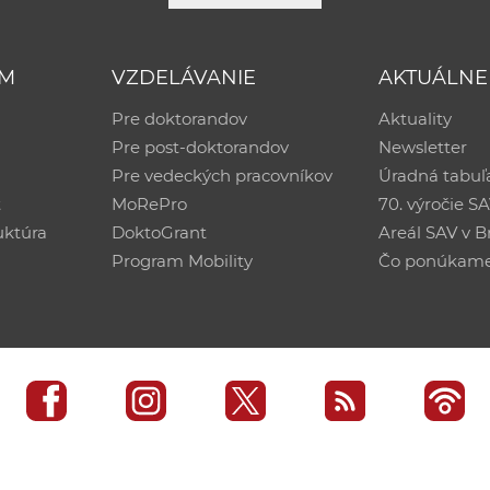
UM
VZDELÁVANIE
AKTUÁLNE
Pre doktorandov
Aktuality
Pre post-doktorandov
Newsletter
Pre vedeckých pracovníkov
Úradná tabuľ
ť
MoRePro
70. výročie S
uktúra
DoktoGrant
Areál SAV v Br
Program Mobility
Čo ponúkam
edisko SAV