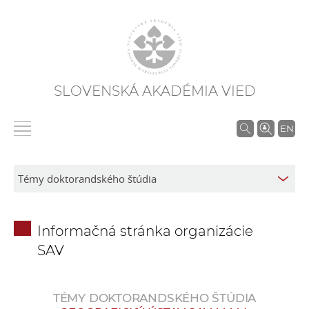
SLOVENSKÁ AKADÉMIA VIED
V
EN
y
h
ľ
a
d
Informačná stránka organizácie
á
SAV
v
a
n
TÉMY DOKTORANDSKÉHO ŠTÚDIA
i