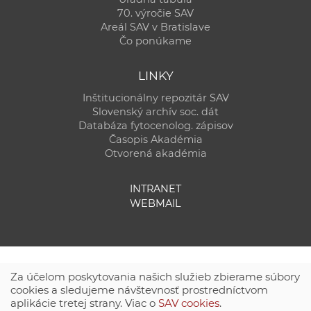
70. výročie SAV
Areál SAV v Bratislave
Čo ponúkame
LINKY
Inštitucionálny repozitár SAV
Slovenský archív soc. dát
Databáza fytocenolog. zápisov
Časopis Akadémia
Otvorená akadémia
INTRANET
WEBMAIL
Za účelom poskytovania našich služieb zbierame súbory
cookies a sledujeme návštevnosť prostredníctvom
aplikácie tretej strany. Viac o
SAV cookies
.