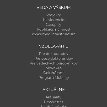
a
VEDA A VÝSKUM
c
Projekty
o
Konferencie
v
Časopisy
n
Publikačná činnosť
í
Výskumná infraštruktúra
k
o
VZDELÁVANIE
c
Pre doktorandov
h
Pre post-doktorandov
Pre vedeckých pracovníkov
S
MoRePro
A
DoktoGrant
V
Program Mobility
AKTUÁLNE
Aktuality
Newsletter
Úradná tabuľa