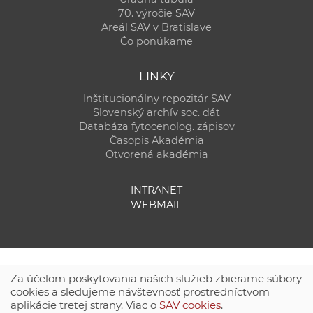
70. výročie SAV
Areál SAV v Bratislave
Čo ponúkame
LINKY
Inštitucionálny repozitár SAV
Slovenský archív soc. dát
Databáza fytocenolog. zápisov
Časopis Akadémia
Otvorená akadémia
INTRANET
WEBMAIL
Za účelom poskytovania našich služieb zbierame súbory
cookies a sledujeme návštevnosť prostredníctvom
aplikácie tretej strany. Viac o
SAV cookies
.