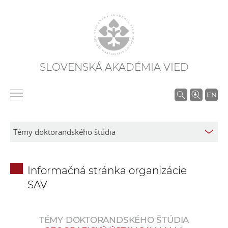
SLOVENSKÁ AKADÉMIA VIED
V
EN
y
h
ľ
a
d
Informačná stránka organizácie
á
SAV
v
a
n
TÉMY DOKTORANDSKÉHO ŠTÚDIA
i