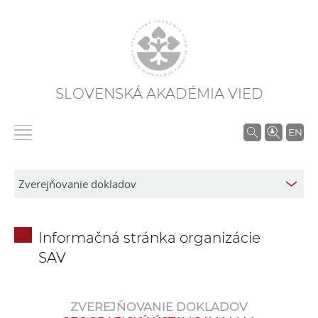
SLOVENSKÁ AKADÉMIA VIED
V
EN
y
h
ľ
a
d
Informačná stránka organizácie
á
SAV
v
a
n
ZVEREJŇOVANIE DOKLADOV
i