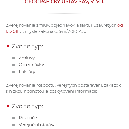
GEOGRAFICKÝ ÚSTAV SAV, V. V. I.
e
v
p
Zverejňovanie zmlúv, objednávok a faktúr uzavretých
od
r
1.1.2011
v zmysle zákona č. 546/2010 Z.z.:
a
c
Zvoľte typ:
o
v
Zmluvy
n
Objednávky
í
Faktúry
č
k
Zverejňovanie rozpočtu, verejných obstarávaní, zákazok
a
s nízkou hodnotou a poskytovaní informácií:
c
h
Zvoľte typ:
a
Rozpočet
p
Verejné obstarávanie
r