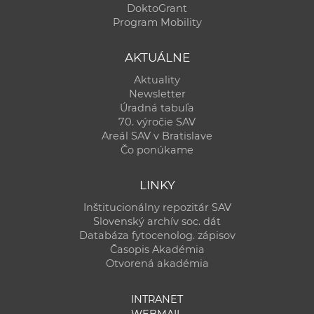
DoktoGrant
Program Mobility
AKTUÁLNE
Aktuality
Newsletter
Úradná tabuľa
70. výročie SAV
Areál SAV v Bratislave
Čo ponúkame
LINKY
Inštitucionálny repozitár SAV
Slovenský archív soc. dát
Databáza fytocenolog. zápisov
Časopis Akadémia
Otvorená akadémia
INTRANET
WEBMAIL