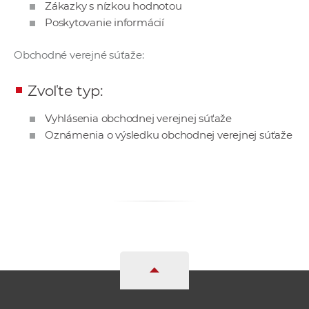
Zákazky s nízkou hodnotou
a
Poskytovanie informácií
c
o
Obchodné verejné súťaže:
v
n
Zvoľte typ:
í
k
Vyhlásenia obchodnej verejnej súťaže
o
Oznámenia o výsledku obchodnej verejnej súťaže
c
h
S
A
V