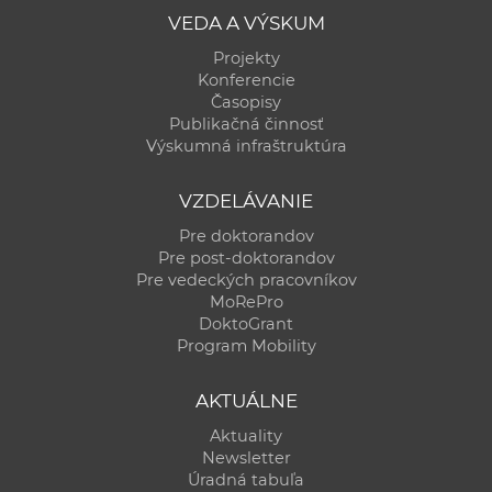
a
VEDA A VÝSKUM
c
Projekty
o
Konferencie
v
Časopisy
Publikačná činnosť
n
Výskumná infraštruktúra
í
k
VZDELÁVANIE
o
Pre doktorandov
c
Pre post-doktorandov
h
Pre vedeckých pracovníkov
S
MoRePro
A
DoktoGrant
Program Mobility
V
AKTUÁLNE
Aktuality
Newsletter
Úradná tabuľa