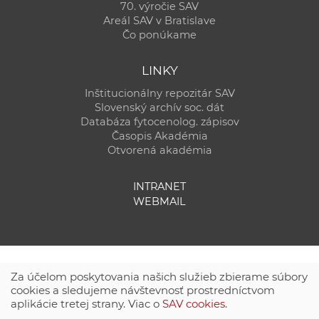
70. výročie SAV
Areál SAV v Bratislave
Čo ponúkame
LINKY
Inštitucionálny repozitár SAV
Slovenský archív soc. dát
Databáza fytocenolog. zápisov
Časopis Akadémia
Otvorená akadémia
INTRANET
WEBMAIL
Za účelom poskytovania našich služieb zbierame súbory
cookies a sledujeme návštevnosť prostredníctvom
aplikácie tretej strany. Viac o
SAV cookies
.