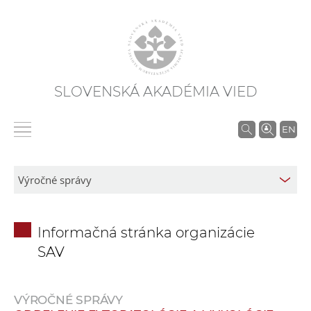
SLOVENSKÁ AKADÉMIA VIED
V
EN
y
h
ľ
a
d
Informačná stránka organizácie
á
SAV
v
a
n
VÝROČNÉ SPRÁVY
i