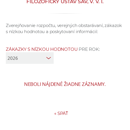
FILOZOFICKÝ ÚSTAV SAV, V. V. I.
e
v
p
Zverejňovanie rozpočtu, verejných obstarávaní, zákazok
r
s nízkou hodnotou a poskytovaní informácií:
a
c
o
ZÁKAZKY S NÍZKOU HODNOTOU
PRE ROK:
v
n
í
č
NEBOLI NÁJDENÉ ŽIADNE ZÁZNAMY.
k
a
c
h
a
«
SPÄŤ
p
r