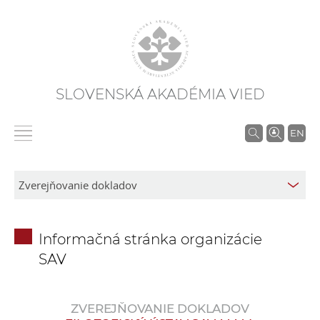
SLOVENSKÁ AKADÉMIA VIED
V
EN
y
h
ľ
a
d
Informačná stránka organizácie
á
SAV
v
a
n
ZVEREJŇOVANIE DOKLADOV
i