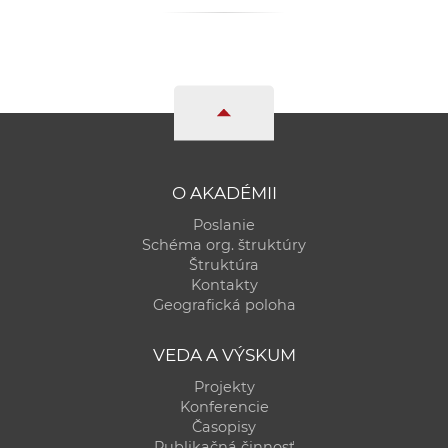
a
c
o
v
n
í
k
o
O AKADÉMII
c
Poslanie
h
Schéma org. štruktúry
Štruktúra
S
Kontakty
A
Geografická poloha
V
VEDA A VÝSKUM
Projekty
Konferencie
Časopisy
Publikačná činnosť