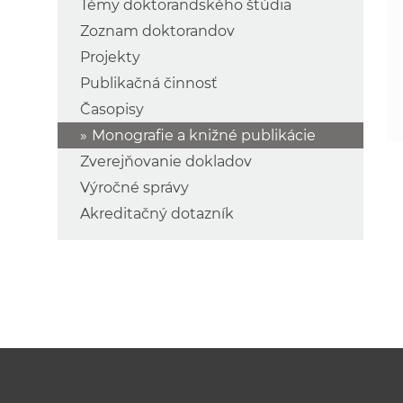
Témy doktorandského štúdia
Zoznam doktorandov
Projekty
Publikačná činnosť
Časopisy
Monografie a knižné publikácie
Zverejňovanie dokladov
Výročné správy
Akreditačný dotazník