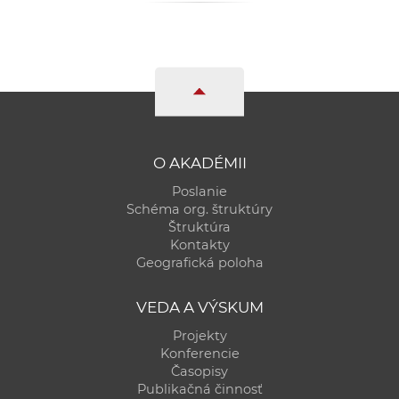
a
c
o
v
n
í
k
O AKADÉMII
o
Poslanie
c
Schéma org. štruktúry
h
Štruktúra
S
Kontakty
A
Geografická poloha
V
VEDA A VÝSKUM
Projekty
Konferencie
Časopisy
Publikačná činnosť