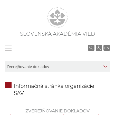
SLOVENSKÁ AKADÉMIA VIED
V
EN
y
h
ľ
a
d
Informačná stránka organizácie
á
SAV
v
a
n
ZVEREJŇOVANIE DOKLADOV
i