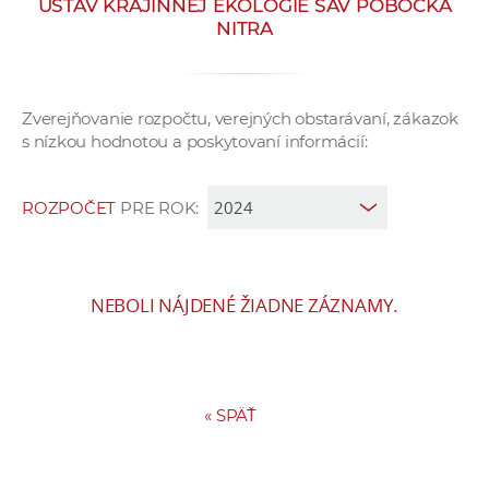
ÚSTAV KRAJINNEJ EKOLÓGIE SAV POBOČKA
e
NITRA
v
p
r
Zverejňovanie rozpočtu, verejných obstarávaní, zákazok
a
s nízkou hodnotou a poskytovaní informácií:
c
o
v
ROZPOČET
PRE ROK:
n
í
č
NEBOLI NÁJDENÉ ŽIADNE ZÁZNAMY.
k
a
c
h
«
SPÄŤ
a
p
r