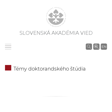
SLOVENSKÁ AKADÉMIA VIED
V
EN
y
h
ľ
Témy doktorandského štúdia
a
d
á
v
a
n
i