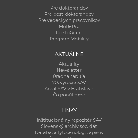
a
Pre doktorandov
c
Pre post-doktorandov
o
Pre vedeckých pracovníkov
MoRePro
v
DoktoGrant
n
Program Mobility
í
k
AKTUÁLNE
o
Aktuality
c
Newsletter
h
Úradná tabuľa
S
70. výročie SAV
Areál SAV v Bratislave
A
Čo ponúkame
V
LINKY
Inštitucionálny repozitár SAV
Slovenský archív soc. dát
Databáza fytocenolog. zápisov