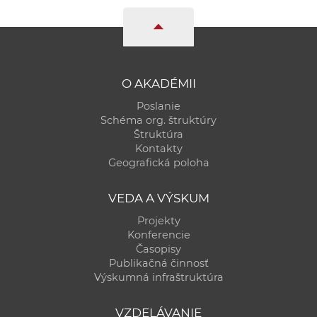
e
v
p
r
a
O AKADÉMII
c
Poslanie
o
Schéma org. štruktúry
v
Štruktúra
Kontakty
n
Geografická poloha
í
č
VEDA A VÝSKUM
k
Projekty
a
Konferencie
c
Časopisy
h
Publikačná činnosť
a
Výskumná infraštruktúra
p
r
VZDELÁVANIE