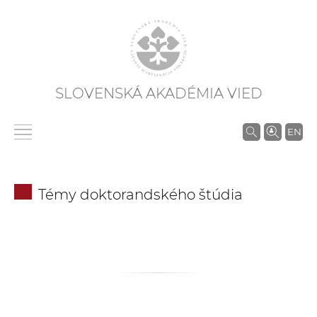
SLOVENSKÁ AKADÉMIA VIED
V
EN
y
h
ľ
Témy doktorandského štúdia
a
d
á
v
a
n
i