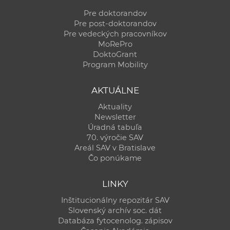
a
Pre doktorandov
c
Pre post-doktorandov
o
Pre vedeckých pracovníkov
MoRePro
v
DoktoGrant
n
Program Mobility
í
k
AKTUÁLNE
o
Aktuality
c
Newsletter
h
Úradná tabuľa
S
70. výročie SAV
Areál SAV v Bratislave
A
Čo ponúkame
V
LINKY
Inštitucionálny repozitár SAV
Slovenský archív soc. dát
Databáza fytocenolog. zápisov