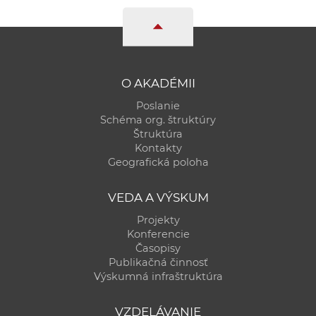
e
v
p
r
a
O AKADÉMII
c
Poslanie
o
Schéma org. štruktúry
v
Štruktúra
Kontakty
n
Geografická poloha
í
č
VEDA A VÝSKUM
k
Projekty
a
Konferencie
c
Časopisy
h
Publikačná činnosť
a
Výskumná infraštruktúra
p
r
VZDELÁVANIE