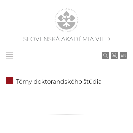
SLOVENSKÁ AKADÉMIA VIED
V
EN
y
h
ľ
Témy doktorandského štúdia
a
d
á
v
a
n
i