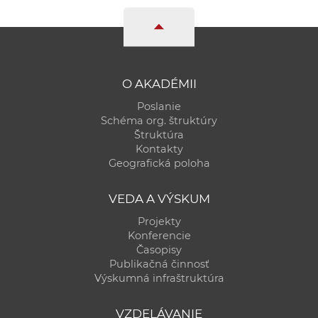
e
v
p
r
a
O AKADÉMII
c
Poslanie
o
Schéma org. štruktúry
v
Štruktúra
Kontakty
n
Geografická poloha
í
č
VEDA A VÝSKUM
k
Projekty
a
Konferencie
c
Časopisy
h
Publikačná činnosť
a
Výskumná infraštruktúra
p
r
VZDELÁVANIE