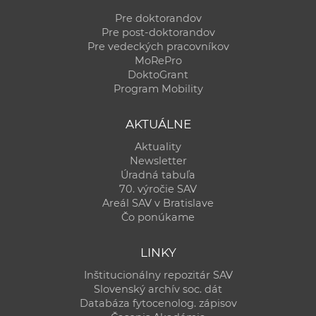
a
Pre doktorandov
c
Pre post-doktorandov
o
Pre vedeckých pracovníkov
MoRePro
v
DoktoGrant
n
Program Mobility
í
k
AKTUÁLNE
o
Aktuality
c
Newsletter
h
Úradná tabuľa
S
70. výročie SAV
Areál SAV v Bratislave
A
Čo ponúkame
V
LINKY
Inštitucionálny repozitár SAV
Slovenský archív soc. dát
Databáza fytocenolog. zápisov