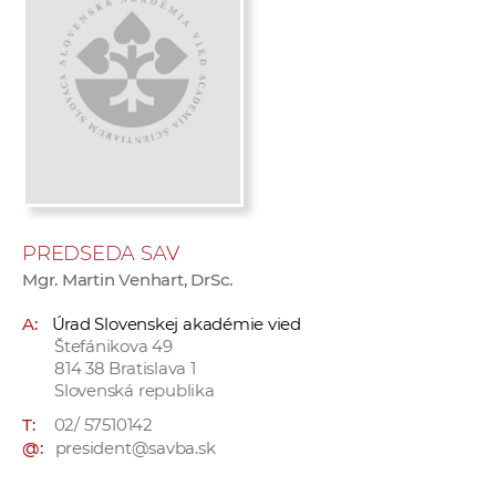
e
v
p
r
a
c
o
v
n
PREDSEDA SAV
í
Mgr. Martin Venhart, DrSc.
č
k
A:
Úrad Slovenskej akadémie vied
Štefánikova 49
a
814 38 Bratislava 1
c
Slovenská republika
h
T:
02/ 57510142
a
@:
president@savba.sk
p
r