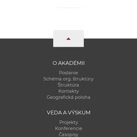
a
c
o
v
n
í
k
o
O AKADÉMII
c
Poslanie
h
Schéma org. štruktúry
S
Štruktúra
A
Kontakty
V
Geografická poloha
VEDA A VÝSKUM
Projekty
Konferencie
Časopisy