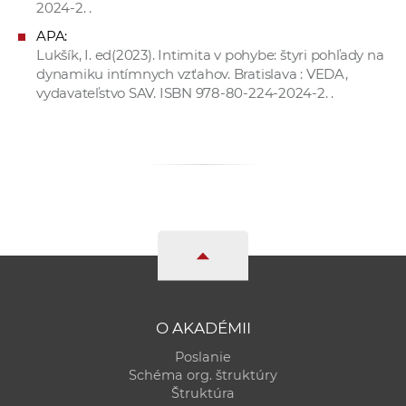
2024-2. .
APA:
Lukšík, I. ed(2023). Intimita v pohybe: štyri pohľady na
dynamiku intímnych vzťahov. Bratislava : VEDA,
vydavateľstvo SAV. ISBN 978-80-224-2024-2. .
O AKADÉMII
Poslanie
Schéma org. štruktúry
Štruktúra