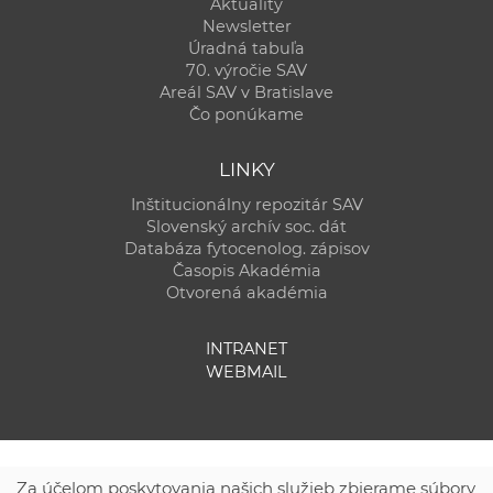
Aktuality
Newsletter
Úradná tabuľa
70. výročie SAV
Areál SAV v Bratislave
Čo ponúkame
LINKY
Inštitucionálny repozitár SAV
Slovenský archív soc. dát
Databáza fytocenolog. zápisov
Časopis Akadémia
Otvorená akadémia
INTRANET
WEBMAIL
Za účelom poskytovania našich služieb zbierame súbory