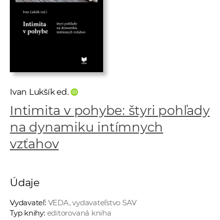
e
v
p
r
a
c
o
Ivan Lukšík ed.
v
n
Intimita v pohybe: štyri pohľady
í
na dynamiku intímnych
č
vzťahov
k
a
c
h
Údaje
a
Vydavateľ:
VEDA, vydavateľstvo SAV
p
Typ knihy:
editorovaná kniha
r