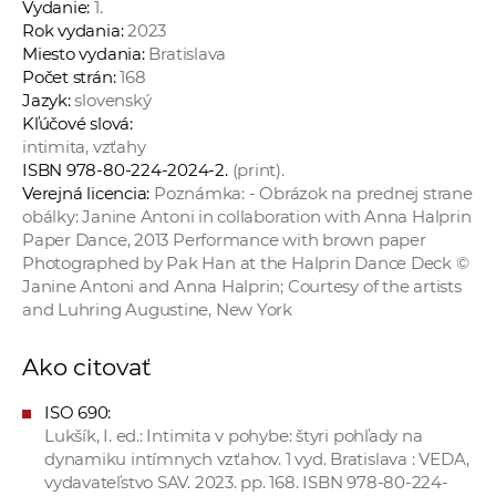
Vydanie:
1.
a
Rok vydania:
2023
c
Miesto vydania:
Bratislava
o
Počet strán:
168
Jazyk:
slovenský
v
Kľúčové slová:
n
intimita, vzťahy
í
ISBN 978-80-224-2024-2.
(print).
k
Verejná licencia:
Poznámka: - Obrázok na prednej strane
o
obálky: Janine Antoni in collaboration with Anna Halprin
c
Paper Dance, 2013 Performance with brown paper
Photographed by Pak Han at the Halprin Dance Deck ©
h
Janine Antoni and Anna Halprin; Courtesy of the artists
S
and Luhring Augustine, New York
A
V
Ako citovať
ISO 690:
Lukšík, I. ed.: Intimita v pohybe: štyri pohľady na
dynamiku intímnych vzťahov. 1 vyd. Bratislava : VEDA,
vydavateľstvo SAV. 2023. pp. 168. ISBN 978-80-224-