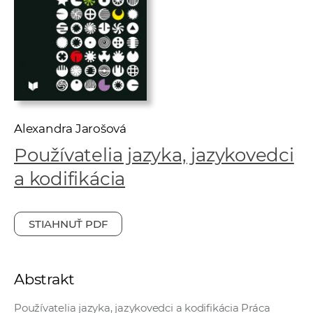
e
v
p
r
a
c
o
Alexandra Jarošová
v
n
Používatelia jazyka, jazykovedci
í
a kodifikácia
č
k
a
STIAHNUŤ PDF
c
h
a
Abstrakt
p
r
Používatelia jazyka, jazykovedci a kodifikácia Práca