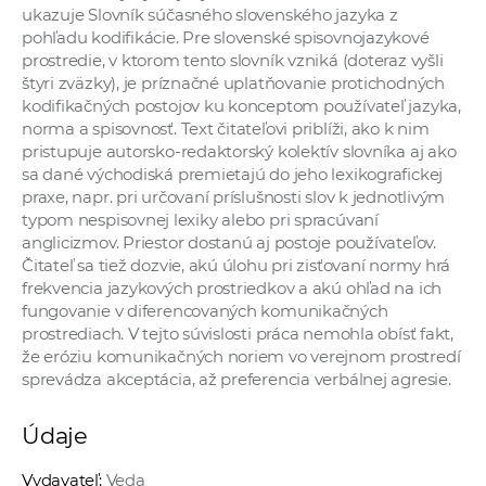
ukazuje Slovník súčasného slovenského jazyka z
a
pohľadu kodifikácie. Pre slovenské spisovnojazykové
c
prostredie, v ktorom tento slovník vzniká (doteraz vyšli
o
štyri zväzky), je príznačné uplatňovanie protichodných
v
kodifikačných postojov ku konceptom používateľ jazyka,
n
norma a spisovnosť. Text čitateľovi priblíži, ako k nim
pristupuje autorsko-redaktorský kolektív slovníka aj ako
í
sa dané východiská premietajú do jeho lexikografickej
k
praxe, napr. pri určovaní príslušnosti slov k jednotlivým
o
typom nespisovnej lexiky alebo pri spracúvaní
c
anglicizmov. Priestor dostanú aj postoje používateľov.
h
Čitateľ sa tiež dozvie, akú úlohu pri zisťovaní normy hrá
S
frekvencia jazykových prostriedkov a akú ohľad na ich
fungovanie v diferencovaných komunikačných
A
prostrediach. V tejto súvislosti práca nemohla obísť fakt,
V
že eróziu komunikačných noriem vo verejnom prostredí
sprevádza akceptácia, až preferencia verbálnej agresie.
Údaje
Vydavateľ:
Veda