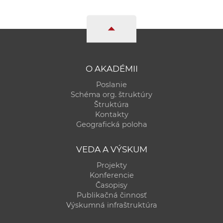
O AKADÉMII
Poslanie
Schéma org. štruktúry
Štruktúra
Kontakty
Geografická poloha
VEDA A VÝSKUM
Projekty
Konferencie
Časopisy
Publikačná činnosť
Výskumná infraštruktúra