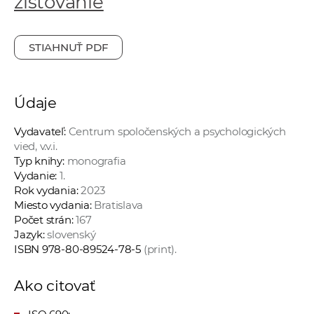
zisťovanie
a
c
o
STIAHNUŤ PDF
v
n
í
Údaje
k
Vydavateľ:
Centrum spoločenských a psychologických
o
vied, v.v.i.
c
Typ knihy:
monografia
h
Vydanie:
1.
S
Rok vydania:
2023
A
Miesto vydania:
Bratislava
Počet strán:
167
V
Jazyk:
slovenský
ISBN 978-80-89524-78-5
(print).
Ako citovať