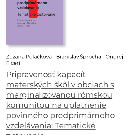
e
v
p
r
a
c
o
Zuzana Polačková - Branislav Šprocha - Ondrej
v
Ficeri
n
í
Pripravenosť kapacít
č
materských škôl v obciach s
k
marginalizovanou rómskou
a
c
komunitou na uplatnenie
h
povinného predprimárneho
a
vzdelávania: Tematické
p
r