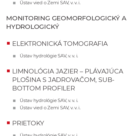
Ústav vied o Zemi SAV, v. v. i.
e
v
MONITORING GEOMORFOLOGICKÝ A
p
HYDROLOGICKÝ
r
a
c
ELEKTRONICKÁ TOMOGRAFIA
o
Ústav hydrológie SAV, v. v. i.
v
n
LIMNOLÓGIA JAZIER – PLÁVAJÚCA
í
PLOŠINA S JADROVAČOM, SUB-
č
BOTTOM PROFILER
k
a
Ústav hydrológie SAV, v. v. i.
c
Ústav vied o Zemi SAV, v. v. i.
h
a
PRIETOKY
p
r
Ústav hydrológie SAV, v. v. i.