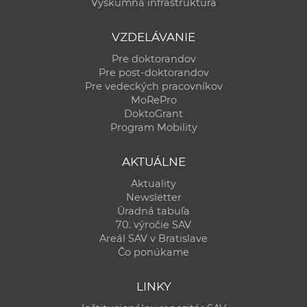
Výskumná infraštruktúra
VZDELÁVANIE
Pre doktorandov
Pre post-doktorandov
Pre vedeckých pracovníkov
MoRePro
DoktoGrant
Program Mobility
AKTUÁLNE
Aktuality
Newsletter
Úradná tabuľa
70. výročie SAV
Areál SAV v Bratislave
Čo ponúkame
LINKY