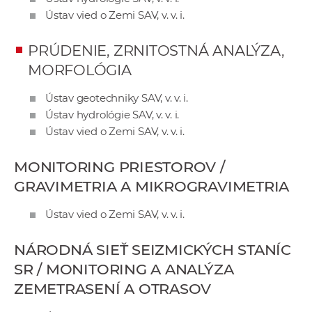
a
Ústav vied o Zemi SAV, v. v. i.
c
o
PRÚDENIE, ZRNITOSTNÁ ANALÝZA,
v
MORFOLÓGIA
n
í
Ústav geotechniky SAV, v. v. i.
Ústav hydrológie SAV, v. v. i.
k
Ústav vied o Zemi SAV, v. v. i.
o
c
MONITORING PRIESTOROV /
h
GRAVIMETRIA A MIKROGRAVIMETRIA
S
A
Ústav vied o Zemi SAV, v. v. i.
V
NÁRODNÁ SIEŤ SEIZMICKÝCH STANÍC
SR / MONITORING A ANALÝZA
ZEMETRASENÍ A OTRASOV