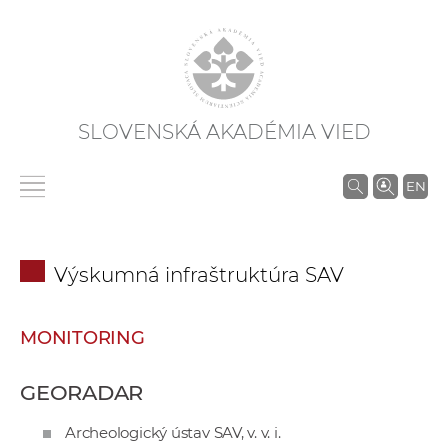
SLOVENSKÁ AKADÉMIA VIED
V
EN
y
h
ľ
Výskumná infraštruktúra SAV
a
d
á
MONITORING
v
a
GEORADAR
n
Archeologický ústav SAV, v. v. i.
i