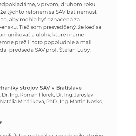
 predpokladáme, v prvom, druhom roku
že týchto reforiem sa SAV báť nemusí,
a to, aby mohla byť označená za
ensku. Tiež som presvedčený, že keď sa
komunikovať a úlohy, ktoré máme
jemne prežili toto popoludnie a mali
dal predseda SAV prof. Štefan Luby.
haniky strojov SAV v Bratislave
 Dr. Ing. Roman Florek, Dr. Ing. Jaroslav
. Natália Mináriková, PhD., Ing. Martin Nosko,
a
radili Ústav materiálov a mechaniky strojov