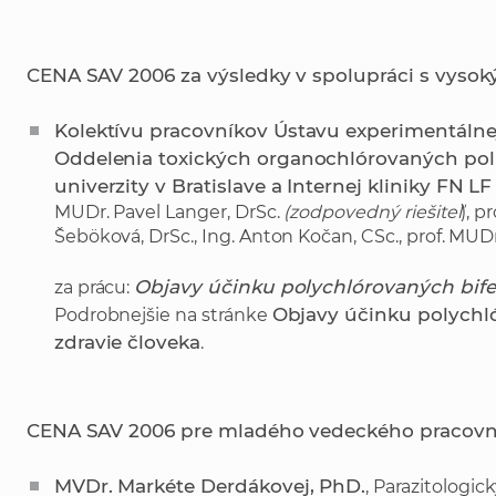
CENA SAV 2006 za výsledky v spolupráci s vysok
Kolektívu pracovníkov Ústavu experimentálnej
Oddelenia toxických organochlórovaných polu
univerzity v Bratislave a Internej kliniky FN LF
MUDr. Pavel Langer, DrSc.
(zodpovedný riešiteľ
), p
Šeböková, DrSc., Ing. Anton Kočan, CSc., prof. MUDr
Objavy účinku polychlórovaných bifen
za prácu:
Objavy účinku polychló
Podrobnejšie na stránke
zdravie človeka
.
CENA SAV 2006 pre mladého vedeckého pracovn
MVDr. Markéte Derdákovej, PhD.
, Parazitologic