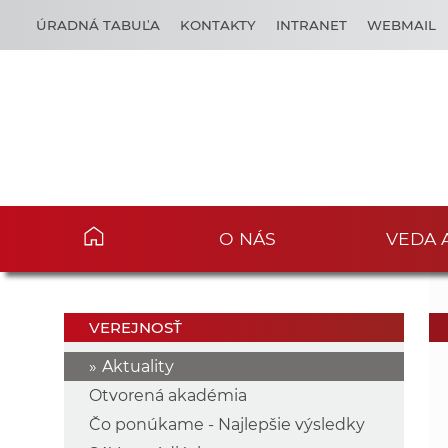
ÚRADNÁ TABUĽA
KONTAKTY
INTRANET
WEBMAIL
O NÁS
VEDA 
VEREJNOSŤ
Aktuality
Otvorená akadémia
Čo ponúkame - Najlepšie výsledky