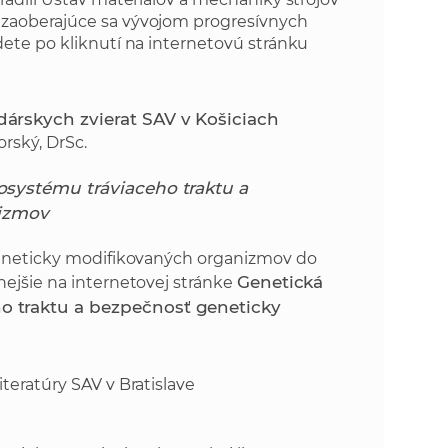
 zaoberajúce sa vývojom progresívnych
ete po kliknutí na internetovú stránku
dárskych zvierat SAV v Košiciach
orský, DrSc.
osystému tráviaceho traktu a
izmov
 geneticky modifikovaných organizmov do
Genetická
nejšie na internetovej stránke
o traktu a bezpečnosť geneticky
literatúry SAV v Bratislave