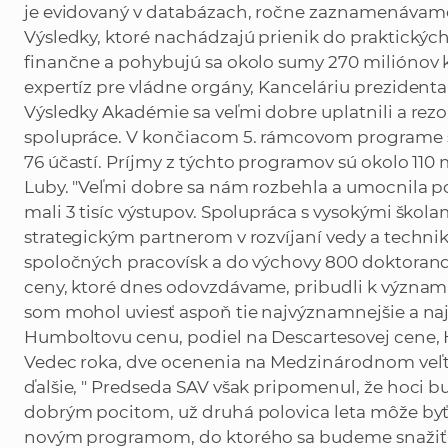
je evidovaný v databázach, ročne zaznamenávame o
Výsledky, ktoré nachádzajú prienik do praktických 
finančne a pohybujú sa okolo sumy 270 miliónov k
expertíz pre vládne orgány, Kanceláriu prezidenta 
Výsledky Akadémie sa veľmi dobre uplatnili a rez
spolupráce. V končiacom 5. rámcovom programe s
76 účastí. Príjmy z týchto programov sú okolo 110 
Luby. "Veľmi dobre sa nám rozbehla a umocnila p
mali 3 tisíc výstupov. Spolupráca s vysokými škol
strategickým partnerom v rozvíjaní vedy a techni
spoločných pracovísk a do výchovy 800 doktorando
ceny, ktoré dnes odovzdávame, pribudli k význa
som mohol uviesť aspoň tie najvýznamnejšie a naj
Humboltovu cenu, podiel na Descartesovej cene, H
Vedec roka, dve ocenenia na Medzinárodnom veľtrh
ďalšie, " Predseda SAV však pripomenul, že hoci
dobrým pocitom, už druhá polovica leta môže byť 
novým programom, do ktorého sa budeme snažiť vst