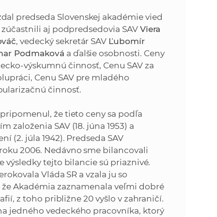
k
o
dal predseda Slovenskej akadémie vied
n
c
 zúčastnili aj podpredsedovia SAV
Viera
h
ováč
, vedecký sekretár SAV
Ľubomír
k
S
ar Podmaková
a ďalšie osobnosti. Ceny
A
edecko-výskumnú činnosť, Cenu SAV za
a
V
olupráci, Cenu SAV pre mladého
ularizačnú činnosť.
c
pripomenul, že tieto ceny sa podľa
h
m založenia SAV (18. júna 1953) a
í (2. júla 1942). Predseda SAV
S
lroku 2006. Nedávno sme bilancovali
výsledky tejto bilancie sú priaznivé.
A
erokovala Vláda SR a vzala ju so
a, že Akadémia zaznamenala veľmi dobré
V
ií, z toho približne 20 vyšlo v zahraničí.
na jedného vedeckého pracovníka, ktorý