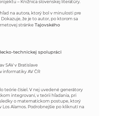
ojektu – Knižnica slovenskej literatúry.
ad na autora, ktorý bol v minulosti pre
 Dokazuje, že je to autor, po ktorom sa
Tajovského
ternetovej stránke
ecko-technickej spolupráci
av SAV v Bratislave
av informatiky AV ČR
do teórie čísiel. V nej uvedené generátory
m integrovaní, v teórii hľadania, pri
 výsledky o matematickom postupe, ktorý
v Los Alamos. Podrobnejšie po kliknutí na