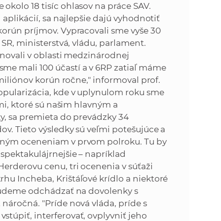
kolo 18 tisíc ohlasov na práce SAV.
aplikácií, sa najlepšie dajú vyhodnotiť
orún príjmov. Vypracovali sme vyše 30
SR, ministerstvá, vládu, parlament.
onovali v oblasti medzinárodnej
me mali 100 účastí a v 6RP zatiaľ máme
miliónov korún ročne," informoval prof.
opularizácia, kde v uplynulom roku sme
ami, ktoré sú našim hlavným a
ky, sa premieta do prevádzky 34
v. Tieto výsledky sú veľmi potešujúce a
mným oceneniam v prvom polroku. Tu by
spektakulájrnejšie – napríklad
erderovu cenu, tri ocenenia v súťaži
u Incheba, Krištáľové krídlo a niektoré
 budeme odchádzať na dovolenky s
náročná. "Príde nová vláda, príde s
úpiť, interferovať, ovplyvniť jeho