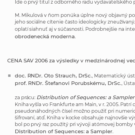
Ide o prvý titul z odborného radu vydavateľského pr
M. Mikulová v ňom ponúka úplne nový objavný pohľ
jeho sociálne cítenie často ideologicky zneužívaný.
oplatí siahnuť aj v súčasnosti. Podrobnejšie na in
obrodenecká moderna
.
CENA SAV 2006 za výsledky v medzinárodnej ved
doc. RNDr. Oto Strauch, DrSc.
, Matematický úst
prof. RNDr. Štefanovi Porubskému, DrSc.
, Úst
Distribution of Sequences: a Sampler
za prácu:
Kniha vyšla vo Frankfurte am Main, v r. 2005. Patrí 
pseudonáhodných čísel možno použiť pri numericko
šifrovaní, atď. Kniha v kocke obsahuje najnovšie
bol po prvý raz použitý pri vývoji atómovej bomby 
Distribution of Sequences: a Sampler
.