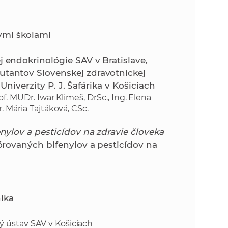
ými školami
 endokrinológie SAV v Bratislave,
tantov Slovenskej zdravotníckej
 Univerzity P. J. Šafárika v Košiciach
rof. MUDr. Iwar Klimeš, DrSc., Ing. Elena
. Mária Tajtáková, CSc.
ylov a pesticídov na zdravie človeka
rovaných bifenylov a pesticídov na
íka
ký ústav SAV v Košiciach