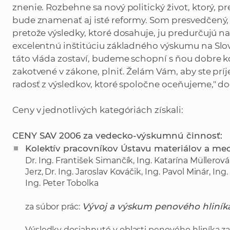
znenie. Rozbehne sa nový politický život, ktorý,
bude znamenať aj isté reformy. Som presvedčený, 
pretože výsledky, ktoré dosahuje, ju predurčujú n
excelentnú inštitúciu základného výskumu na Slov
táto vláda zostaví, budeme schopní s ňou dobre 
zakotvené v zákone, plniť. Želám Vám, aby ste prí
radosť z výsledkov, ktoré spoločne oceňujeme," do
Ceny v jednotlivých kategóriách získali:
CENY SAV 2006 za vedecko-výskumnú činnosť:
Kolektív pracovníkov Ústavu materiálov a mec
Dr. Ing. František Simančík, Ing. Katarína Müllerová,
Jerz, Dr. Ing. Jaroslav Kováčik, Ing. Pavol Minár, Ing
Ing. Peter Tobolka
Vývoj a výskum penového hliník
za súbor prác:
Výsledky dosiahnuté v oblasti penového hliníka za