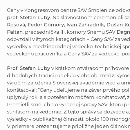
Ceny v Kongresovom centre SAV Smolenice odovz
prof. Štefan Luby
. Na slávnostnom ceremoniáli sa
Rosová, Fedor Gömöry, Ivan Zahradník, Dušan K
Falťan
, predsedníčka III. komory Snemu SAV
Dagm
odovzdali v štyroch kategóriách – Ceny SAV za v
výsledky v medzinárodnej vedecko-technickej sp
vedeckého pracovníka a Ceny SAV za vedecko-pop
Prof. Štefan Luby
v krátkom otváracom príhovore 
dlhodobých tradícií udeľujú v období medzi výročí
výročím založenia Slovenskej akadémie vied a umen
konštatoval: "Ceny udeľujeme na záver prvého po
uplynulý rok, a s potešením môžem konštatovať, že 
Premietli sme ich do výročnej správy SAV, ktorú pr
súhlasom na vedomie. Z tejto správy sa dozvedel
výsledky v publikačnej činnosti, okolo 100 monograf
V priemere prezentujeme približne jeden článok 