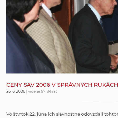
CENY SAV 2006 V SPRÁVNYCH RUKÁC
26. 6. 2006
| videné 5718-krát
Vo štvrtok 22. júna ich slávnostne odovzdali toh