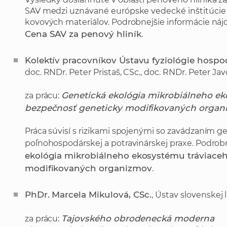
SAV medzi uznávané európske vedecké inštitúcie
kovových materiálov. Podrobnejšie informácie nájd
Cena SAV za penový hliník
.
Kolektív pracovníkov Ústavu fyziológie hospo
doc. RNDr. Peter Pristaš, CSc., doc. RNDr. Peter Jav
Genetická ekológia mikrobiálneho ek
za prácu:
bezpečnosť geneticky modifikovaných organ
Práca súvisí s rizikami spojenými so zavádzaním
poľnohospodárskej a potravinárskej praxe. Podrob
ekológia mikrobiálneho ekosystému tráviaceh
modifikovaných organizmov
.
PhDr. Marcela Mikulová, CSc.
, Ústav slovenskej 
Tajovského obrodenecká moderna
za prácu: